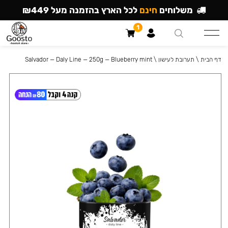
משלוחים
חינם
לכל הארץ בהזמנה מעל ₪449
1
דף הבית
\
תערובת לעישון
\
Salvador — Daly Line — 250g — Blueberry mint