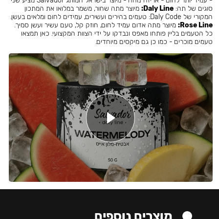
- עמיד יותר לחום - אריזה נוחה - מיוצר בישראל המותג Salvador מציע שני
סוגים של תה:
Daly Line:
מיוצר מתה שחור, משמר במלואו את המתכון
המקורי של Daly Code: טעמים בהירים ועשירים, עמידים לחום ומלאים בעשן.
Rose Line:
מיוצר מתה אדום עמיד לחום, חוזק קל, טעם עשיר ועשן סמיך.
כל הטעמים בליין פותחו מאפס ונבדקו על ידי הצוות המקצועי. כאן תמצאו
טעמים מוכרים - כמו כן גם מיקסים מיוחדים.
מוצרים נוספים