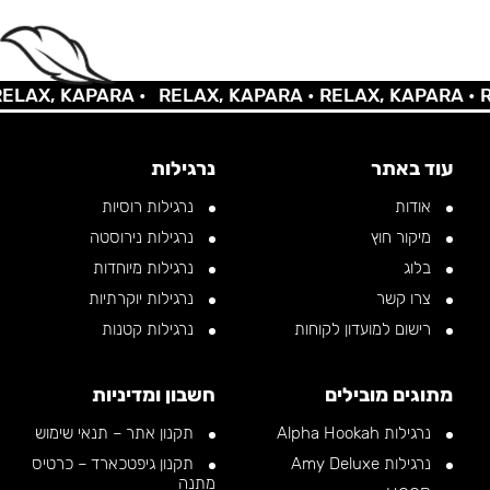
AX, KAPARA •
RELAX, KAPARA •
RELAX, KAPARA •
REL
עוד באתר
נרגילות
אודות
נרגילות רוסיות
מיקור חוץ
נרגילות נירוסטה
בלוג
נרגילות מיוחדות
צרו קשר
נרגילות יוקרתיות
רישום למועדון לקוחות
נרגילות קטנות
מתוגים מובילים
חשבון ומדיניות
נרגילות Alpha Hookah
תקנון אתר – תנאי שימוש
נרגילות Amy Deluxe
תקנון גיפטכארד – כרטיס
מתנה