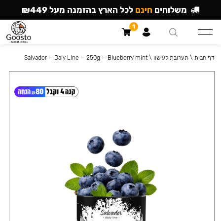
משלוחים
חינם
לכל הארץ בהזמנה מעל ₪449
1
דף הבית
\
תערובת לעישון
\
Salvador — Daly Line — 250g — Blueberry mint