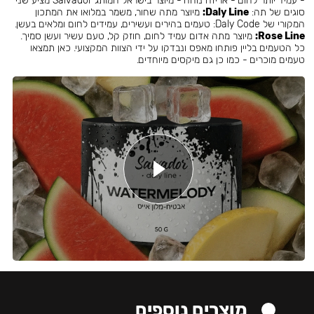
- עמיד יותר לחום - אריזה נוחה - מיוצר בישראל המותג Salvador מציע שני
סוגים של תה:
Daly Line:
מיוצר מתה שחור, משמר במלואו את המתכון
המקורי של Daly Code: טעמים בהירים ועשירים, עמידים לחום ומלאים בעשן.
Rose Line:
מיוצר מתה אדום עמיד לחום, חוזק קל, טעם עשיר ועשן סמיך.
כל הטעמים בליין פותחו מאפס ונבדקו על ידי הצוות המקצועי. כאן תמצאו
טעמים מוכרים - כמו כן גם מיקסים מיוחדים.
מוצרים נוספים