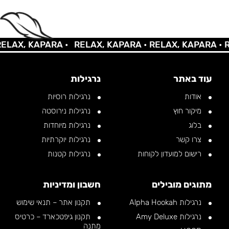
AX, KAPARA •
RELAX, KAPARA •
RELAX, KAPARA •
REL
עוד באתר
נרגילות
אודות
נרגילות רוסיות
מיקור חוץ
נרגילות נירוסטה
בלוג
נרגילות מיוחדות
צרו קשר
נרגילות יוקרתיות
רישום למועדון לקוחות
נרגילות קטנות
מתוגים מובילים
חשבון ומדיניות
נרגילות Alpha Hookah
תקנון אתר – תנאי שימוש
נרגילות Amy Deluxe
תקנון גיפטכארד – כרטיס
מתנה