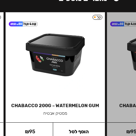
קל
CHABACCO 200G – WATERMELON GUM
CHABAC
מסטיק אבטיח
9
₪
הוסף לסל
95
₪