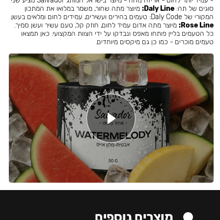
- עמיד יותר לחום - אריזה נוחה - מיוצר בישראל המותג Salvador מציע שני
סוגים של תה:
Daly Line:
מיוצר מתה שחור, משמר במלואו את המתכון
המקורי של Daly Code: טעמים בהירים ועשירים, עמידים לחום ומלאים בעשן.
Rose Line:
מיוצר מתה אדום עמיד לחום, חוזק קל, טעם עשיר ועשן סמיך.
כל הטעמים בליין פותחו מאפס ונבדקו על ידי הצוות המקצועי. כאן תמצאו
טעמים מוכרים - כמו כן גם מיקסים מיוחדים.
מוצרים נוספים