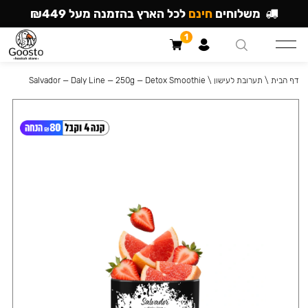
משלוחים
חינם
לכל הארץ בהזמנה מעל ₪449
1
דף הבית
\
תערובת לעישון
\
Salvador — Daly Line — 250g — Detox Smoothie