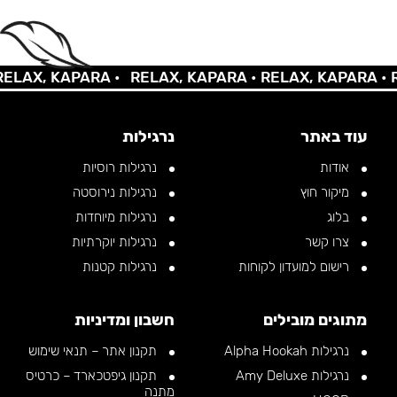
AX, KAPARA •
RELAX, KAPARA •
RELAX, KAPARA •
REL
עוד באתר
נרגילות
אודות
נרגילות רוסיות
מיקור חוץ
נרגילות נירוסטה
בלוג
נרגילות מיוחדות
צרו קשר
נרגילות יוקרתיות
רישום למועדון לקוחות
נרגילות קטנות
מתוגים מובילים
חשבון ומדיניות
נרגילות Alpha Hookah
תקנון אתר – תנאי שימוש
נרגילות Amy Deluxe
תקנון גיפטכארד – כרטיס
מתנה