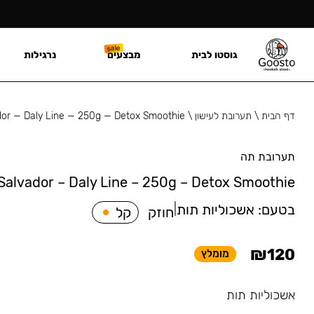
גוסטו לבית
מבצעים
נרגילות
דף הבית
\
תערובת לעישון
\
dor — Daly Line — 250g — Detox Smoothie
תערובת תה
Salvador – Daly Line – 250g – Detox Smoothie
בטעם:
אשכוליות תות
|
חוזק
קל
₪
120
מומלץ
אשכוליות תות