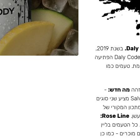
בשנת 2019,
זו הייתה תערובת התה הראשונה שהובאה מרוסיה לישראל. Daly Code הפתיעה
מת. טעמים כמו
 זהה
מה חדש:
-
עמיד יותר לחום - אריזה נוחה - מיוצר בישראל המותג Salvador מציע שני סוגים
תכון המקורי של
Rose Line:
 כל הטעמים בליין
 מוכרים - כמו כן