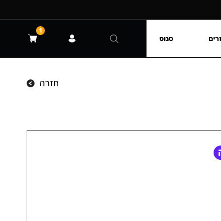
1
רים
סנוס
חזרה