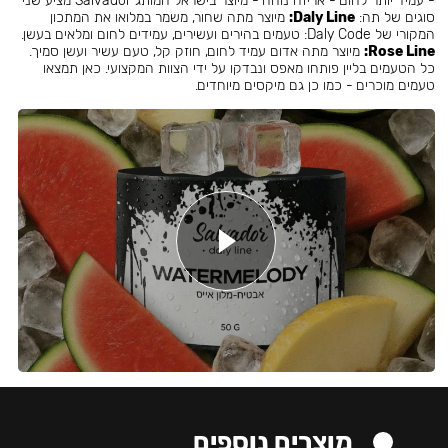
- עמיד יותר לחום - אריזה נוחה - מיוצר בישראל המותג Salvador מציע שני
סוגים של תה:
Daly Line:
מיוצר מתה שחור, משמר במלואו את המתכון
המקורי של Daly Code: טעמים בהירים ועשירים, עמידים לחום ומלאים בעשן.
Rose Line:
מיוצר מתה אדום עמיד לחום, חוזק קל, טעם עשיר ועשן סמיך.
כל הטעמים בליין פותחו מאפס ונבדקו על ידי הצוות המקצועי. כאן תמצאו
טעמים מוכרים - כמו כן גם מיקסים מיוחדים.
מוצרים נוספים