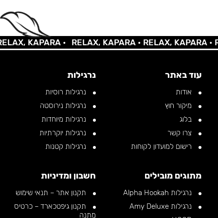
AX, KAPARA •
RELAX, KAPARA •
RELAX, KAPARA •
REL
עוד באתר
נרגילות
אודות
נרגילות רוסיות
מיקור חוץ
נרגילות נירוסטה
בלוג
נרגילות מיוחדות
צרו קשר
נרגילות יוקרתיות
רישום למועדון לקוחות
נרגילות קטנות
מתוגים מובילים
חשבון ומדיניות
נרגילות Alpha Hookah
תקנון אתר – תנאי שימוש
נרגילות Amy Deluxe
תקנון גיפטכארד – כרטיס
מתנה