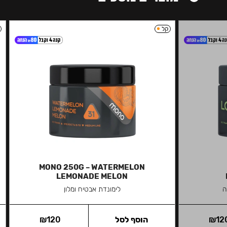
קל
MONO 250G – WATERMELON
LEMONADE MELON
ה
לימונדת אבטיח ומלון
12
₪
הוסף לסל
120
₪