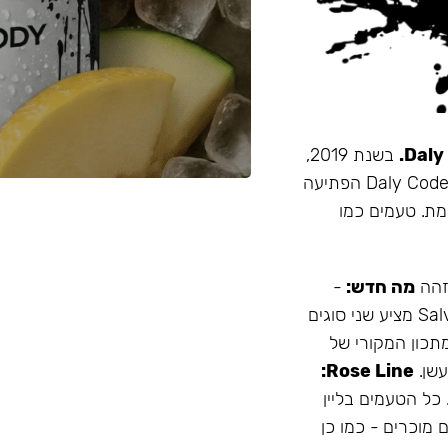
בשנת 2019,
זו הייתה תערובת התה הראשונה שהובאה מרוסיה לישראל. Daly Code הפתיעה
מת. טעמים כמו
 זהה
מה חדש:
-
עמיד יותר לחום - אריזה נוחה - מיוצר בישראל המותג Salvador מציע שני סוגים
תכון המקורי של
Rose Line:
 כל הטעמים בליין
 מוכרים - כמו כן