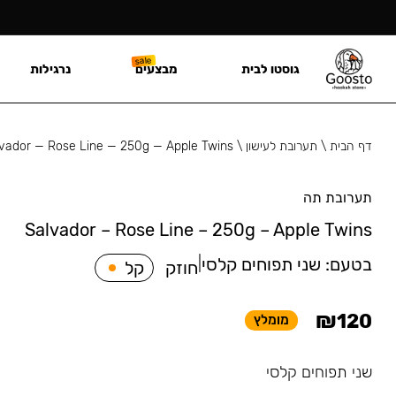
גוסטו לבית
מבצעים
נרגילות
דף הבית
\
תערובת לעישון
\
vador — Rose Line — 250g — Apple Twins
תערובת תה
Salvador – Rose Line – 250g – Apple Twins
בטעם:
שני תפוחים קלסי
|
חוזק
קל
₪
120
מומלץ
שני תפוחים קלסי