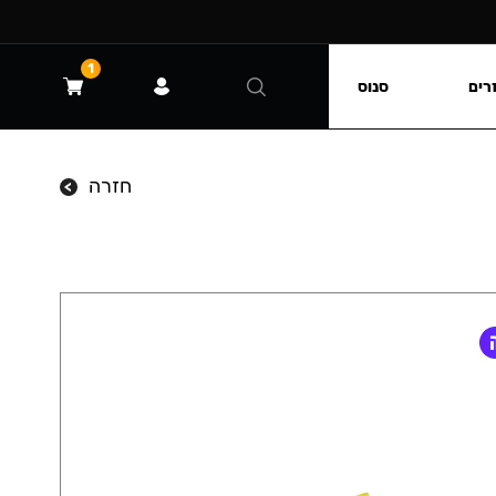
1
רים
סנוס
חזרה