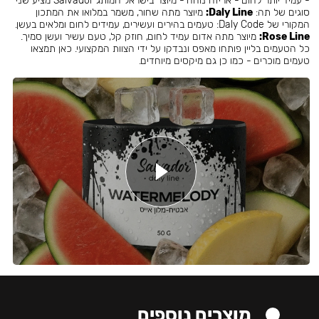
- עמיד יותר לחום - אריזה נוחה - מיוצר בישראל המותג Salvador מציע שני
סוגים של תה:
Daly Line:
מיוצר מתה שחור, משמר במלואו את המתכון
המקורי של Daly Code: טעמים בהירים ועשירים, עמידים לחום ומלאים בעשן.
Rose Line:
מיוצר מתה אדום עמיד לחום, חוזק קל, טעם עשיר ועשן סמיך.
כל הטעמים בליין פותחו מאפס ונבדקו על ידי הצוות המקצועי. כאן תמצאו
טעמים מוכרים - כמו כן גם מיקסים מיוחדים.
מוצרים נוספים