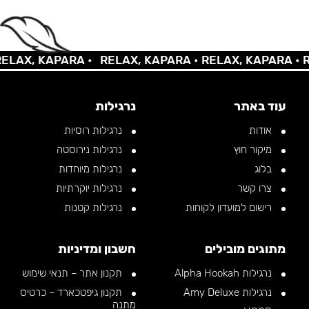
AX, KAPARA •
RELAX, KAPARA •
RELAX, KAPARA •
REL
עוד באתר
נרגילות
אודות
נרגילות רוסיות
מיקור חוץ
נרגילות נירוסטה
בלוג
נרגילות מיוחדות
צרו קשר
נרגילות יוקרתיות
רישום למועדון לקוחות
נרגילות קטנות
מתוגים מובילים
חשבון ומדיניות
נרגילות Alpha Hookah
תקנון אתר – תנאי שימוש
נרגילות Amy Deluxe
תקנון גיפטכארד – כרטיס
מתנה