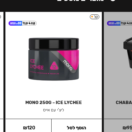
קל
MONO 250G – ICE LYCHEE
CHABAC
ליצ'י עם אייס
9
₪
הוסף לסל
120
₪