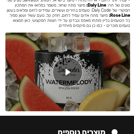
- עמיד יותר לחום - אריזה נוחה - מיוצר בישראל המותג Salvador מציע שני
סוגים של תה:
Daly Line:
מיוצר מתה שחור, משמר במלואו את המתכון
המקורי של Daly Code: טעמים בהירים ועשירים, עמידים לחום ומלאים בעשן.
Rose Line:
מיוצר מתה אדום עמיד לחום, חוזק קל, טעם עשיר ועשן סמיך.
כל הטעמים בליין פותחו מאפס ונבדקו על ידי הצוות המקצועי. כאן תמצאו
טעמים מוכרים - כמו כן גם מיקסים מיוחדים.
מוצרים נוספים