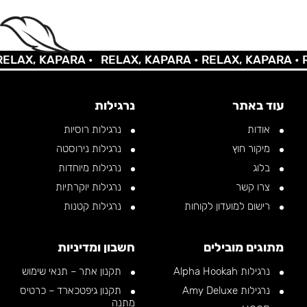
AX, KAPARA •
RELAX, KAPARA •
RELAX, KAPARA •
REL
עוד באתר
נרגילות
אודות
נרגילות רוסיות
מיקור חוץ
נרגילות נירוסטה
בלוג
נרגילות מיוחדות
צרו קשר
נרגילות יוקרתיות
רישום למועדון לקוחות
נרגילות קטנות
מתוגים מובילים
חשבון ומדיניות
נרגילות Alpha Hookah
תקנון אתר – תנאי שימוש
נרגילות Amy Deluxe
תקנון גיפטכארד – כרטיס
מתנה