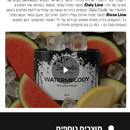
- עמיד יותר לחום - אריזה נוחה - מיוצר בישראל המותג Salvador מציע שני
סוגים של תה:
Daly Line:
מיוצר מתה שחור, משמר במלואו את המתכון
המקורי של Daly Code: טעמים בהירים ועשירים, עמידים לחום ומלאים בעשן.
Rose Line:
מיוצר מתה אדום עמיד לחום, חוזק קל, טעם עשיר ועשן סמיך.
כל הטעמים בליין פותחו מאפס ונבדקו על ידי הצוות המקצועי. כאן תמצאו
טעמים מוכרים - כמו כן גם מיקסים מיוחדים.
מוצרים נוספים