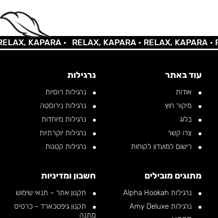
AX, KAPARA •
RELAX, KAPARA •
RELAX, KAPARA •
REL
עוד באתר
נרגילות
אודות
נרגילות רוסיות
מיקור חוץ
נרגילות נירוסטה
בלוג
נרגילות מיוחדות
צרו קשר
נרגילות יוקרתיות
רישום למועדון לקוחות
נרגילות קטנות
מתוגים מובילים
חשבון ומדיניות
נרגילות Alpha Hookah
תקנון אתר – תנאי שימוש
נרגילות Amy Deluxe
תקנון גיפטכארד – כרטיס
מתנה