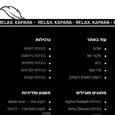
AX, KAPARA •
RELAX, KAPARA •
RELAX, KAPARA •
REL
עוד באתר
נרגילות
אודות
נרגילות רוסיות
מיקור חוץ
נרגילות נירוסטה
בלוג
נרגילות מיוחדות
צרו קשר
נרגילות יוקרתיות
רישום למועדון לקוחות
נרגילות קטנות
מתוגים מובילים
חשבון ומדיניות
נרגילות Alpha Hookah
תקנון אתר – תנאי שימוש
נרגילות Amy Deluxe
תקנון גיפטכארד – כרטיס
מתנה