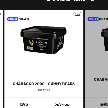
קל
CHABA
CHABACCO 200G – GUMMY BEARS
דובוני גומי
9
₪
הוסף לסל
95
₪