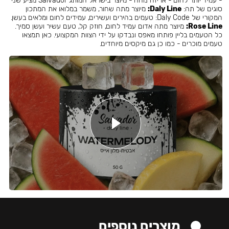
- עמיד יותר לחום - אריזה נוחה - מיוצר בישראל המותג Salvador מציע שני
סוגים של תה:
Daly Line:
מיוצר מתה שחור, משמר במלואו את המתכון
המקורי של Daly Code: טעמים בהירים ועשירים, עמידים לחום ומלאים בעשן.
Rose Line:
מיוצר מתה אדום עמיד לחום, חוזק קל, טעם עשיר ועשן סמיך.
כל הטעמים בליין פותחו מאפס ונבדקו על ידי הצוות המקצועי. כאן תמצאו
טעמים מוכרים - כמו כן גם מיקסים מיוחדים.
מוצרים נוספים