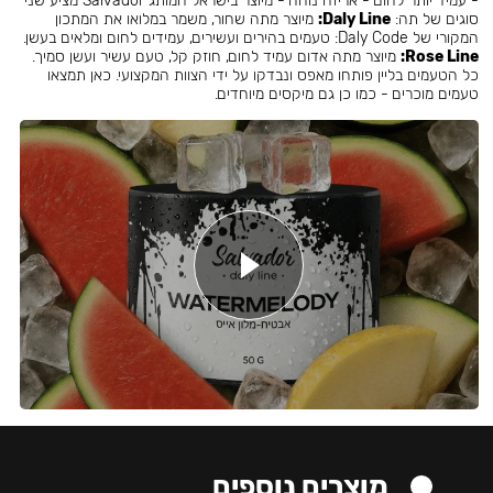
- עמיד יותר לחום - אריזה נוחה - מיוצר בישראל המותג Salvador מציע שני
סוגים של תה:
Daly Line:
מיוצר מתה שחור, משמר במלואו את המתכון
המקורי של Daly Code: טעמים בהירים ועשירים, עמידים לחום ומלאים בעשן.
Rose Line:
מיוצר מתה אדום עמיד לחום, חוזק קל, טעם עשיר ועשן סמיך.
כל הטעמים בליין פותחו מאפס ונבדקו על ידי הצוות המקצועי. כאן תמצאו
טעמים מוכרים - כמו כן גם מיקסים מיוחדים.
מוצרים נוספים