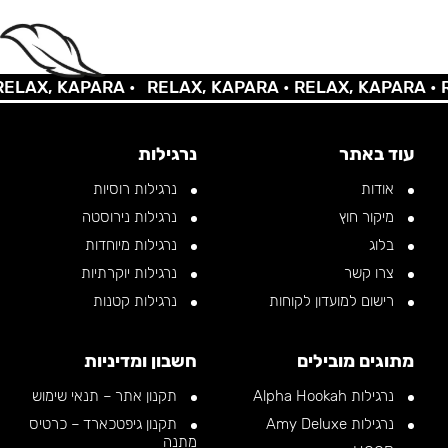
AX, KAPARA •
RELAX, KAPARA •
RELAX, KAPARA •
REL
עוד באתר
נרגילות
אודות
נרגילות רוסיות
מיקור חוץ
נרגילות נירוסטה
בלוג
נרגילות מיוחדות
צרו קשר
נרגילות יוקרתיות
רישום למועדון לקוחות
נרגילות קטנות
מתוגים מובילים
חשבון ומדיניות
נרגילות Alpha Hookah
תקנון אתר – תנאי שימוש
נרגילות Amy Deluxe
תקנון גיפטכארד – כרטיס
מתנה