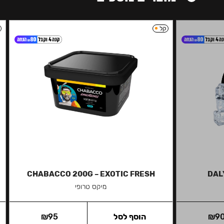
קל
CHABACCO 200G – EXOTIC FRESH
DAL
מיקס טרופי
9
₪
הוסף לסל
95
₪