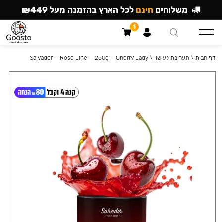
משלוחים
חינם
לכל הארץ בהזמנה מעל ₪449
1
דף הבית
\
תערובת לעישון
\
Salvador — Rose Line — 250g — Cherry Lady