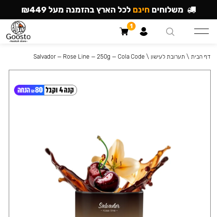
משלוחים
חינם
לכל הארץ בהזמנה מעל ₪449
1
דף הבית
\
תערובת לעישון
\
Salvador — Rose Line — 250g — Cola Code