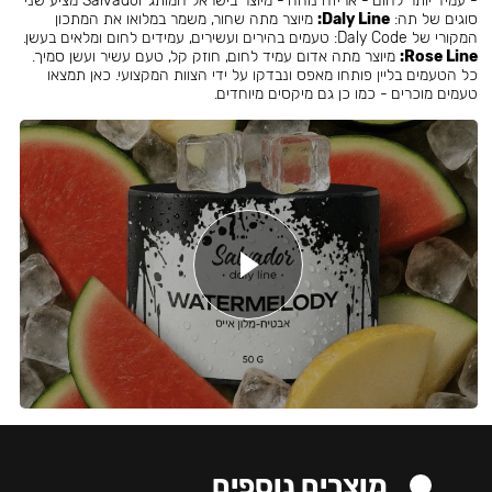
- עמיד יותר לחום - אריזה נוחה - מיוצר בישראל המותג Salvador מציע שני
סוגים של תה:
Daly Line:
מיוצר מתה שחור, משמר במלואו את המתכון
המקורי של Daly Code: טעמים בהירים ועשירים, עמידים לחום ומלאים בעשן.
Rose Line:
מיוצר מתה אדום עמיד לחום, חוזק קל, טעם עשיר ועשן סמיך.
כל הטעמים בליין פותחו מאפס ונבדקו על ידי הצוות המקצועי. כאן תמצאו
טעמים מוכרים - כמו כן גם מיקסים מיוחדים.
מוצרים נוספים