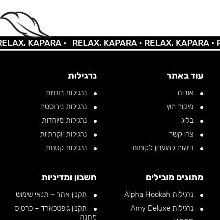
AX, KAPARA •
RELAX, KAPARA •
RELAX, KAPARA •
REL
עוד באתר
נרגילות
אודות
נרגילות רוסיות
מיקור חוץ
נרגילות נירוסטה
בלוג
נרגילות מיוחדות
צרו קשר
נרגילות יוקרתיות
רישום למועדון לקוחות
נרגילות קטנות
מתוגים מובילים
חשבון ומדיניות
נרגילות Alpha Hookah
תקנון אתר – תנאי שימוש
נרגילות Amy Deluxe
תקנון גיפטכארד – כרטיס
מתנה