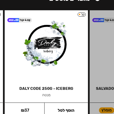
קל
DALY CODE 250G – ICEBERG
SALVADOR
מנטה
מומלץ
הוסף לסל
37
₪