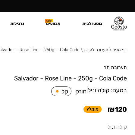
גוסטו לבית
מבצעים
נרגילות
דף הבית
\
תערובת לעישון
\
alvador — Rose Line — 250g — Cola Code
תערובת תה
Salvador – Rose Line – 250g – Cola Code
בטעם:
קולה וניל
|
חוזק
קל
₪
120
מומלץ
קולה וניל