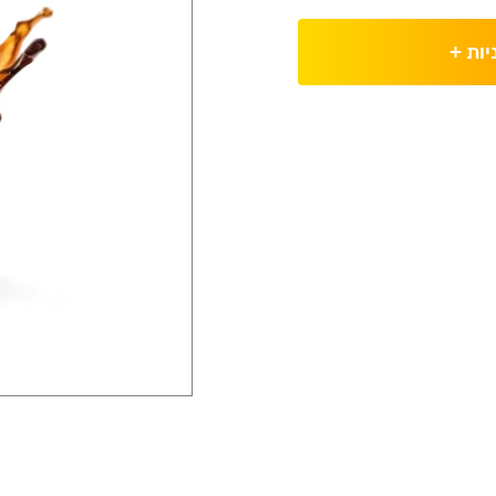
יות
+