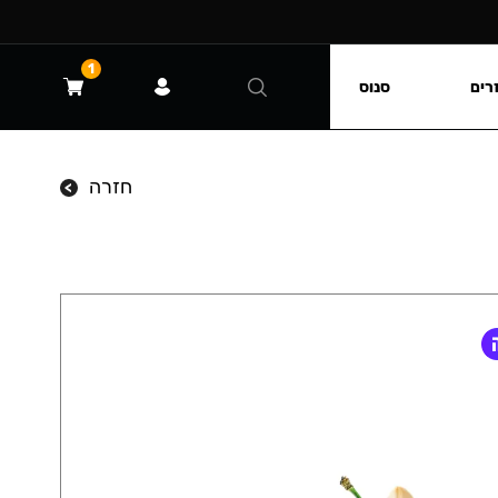
1
רים
סנוס
חזרה