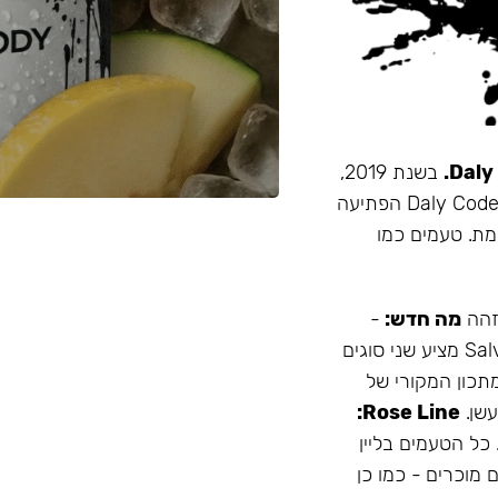
בשנת 2019,
זו הייתה תערובת התה הראשונה שהובאה מרוסיה לישראל. Daly Code הפתיעה
מת. טעמים כמו
 זהה
מה חדש:
-
עמיד יותר לחום - אריזה נוחה - מיוצר בישראל המותג Salvador מציע שני סוגים
תכון המקורי של
Rose Line:
 כל הטעמים בליין
 מוכרים - כמו כן