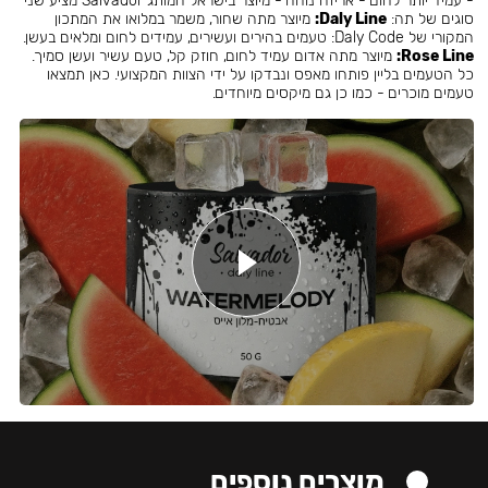
- עמיד יותר לחום - אריזה נוחה - מיוצר בישראל המותג Salvador מציע שני
סוגים של תה:
Daly Line:
מיוצר מתה שחור, משמר במלואו את המתכון
המקורי של Daly Code: טעמים בהירים ועשירים, עמידים לחום ומלאים בעשן.
Rose Line:
מיוצר מתה אדום עמיד לחום, חוזק קל, טעם עשיר ועשן סמיך.
כל הטעמים בליין פותחו מאפס ונבדקו על ידי הצוות המקצועי. כאן תמצאו
טעמים מוכרים - כמו כן גם מיקסים מיוחדים.
מוצרים נוספים