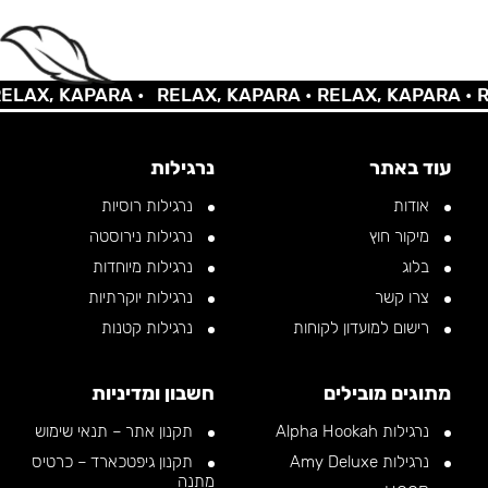
AX, KAPARA •
RELAX, KAPARA •
RELAX, KAPARA •
REL
עוד באתר
נרגילות
אודות
נרגילות רוסיות
מיקור חוץ
נרגילות נירוסטה
בלוג
נרגילות מיוחדות
צרו קשר
נרגילות יוקרתיות
רישום למועדון לקוחות
נרגילות קטנות
מתוגים מובילים
חשבון ומדיניות
נרגילות Alpha Hookah
תקנון אתר – תנאי שימוש
נרגילות Amy Deluxe
תקנון גיפטכארד – כרטיס
מתנה