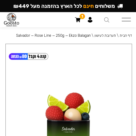
משלוחים
חינם
לכל הארץ בהזמנה מעל ₪449
1
דף הבית
\
תערובת לעישון
\
Salvador — Rose Line — 250g — Ekzo Balagan