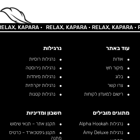
AX, KAPARA •
RELAX, KAPARA •
RELAX, KAPARA •
REL
עוד באתר
נרגילות
אודות
נרגילות רוסיות
מיקור חוץ
נרגילות נירוסטה
בלוג
נרגילות מיוחדות
צרו קשר
נרגילות יוקרתיות
רישום למועדון לקוחות
נרגילות קטנות
מתוגים מובילים
חשבון ומדיניות
נרגילות Alpha Hookah
תקנון אתר – תנאי שימוש
נרגילות Amy Deluxe
תקנון גיפטכארד – כרטיס
מתנה