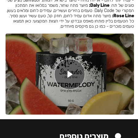
- עמיד יותר לחום - אריזה נוחה - מיוצר בישראל המותג Salvador מציע שני
סוגים של תה:
Daly Line:
מיוצר מתה שחור, משמר במלואו את המתכון
המקורי של Daly Code: טעמים בהירים ועשירים, עמידים לחום ומלאים בעשן.
Rose Line:
מיוצר מתה אדום עמיד לחום, חוזק קל, טעם עשיר ועשן סמיך.
כל הטעמים בליין פותחו מאפס ונבדקו על ידי הצוות המקצועי. כאן תמצאו
טעמים מוכרים - כמו כן גם מיקסים מיוחדים.
מוצרים נוספים