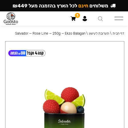
משלוחים
חינם
לכל הארץ בהזמנה מעל ₪449
1
דף הבית
\
תערובת לעישון
\
Salvador — Rose Line — 250g — Ekzo Balagan