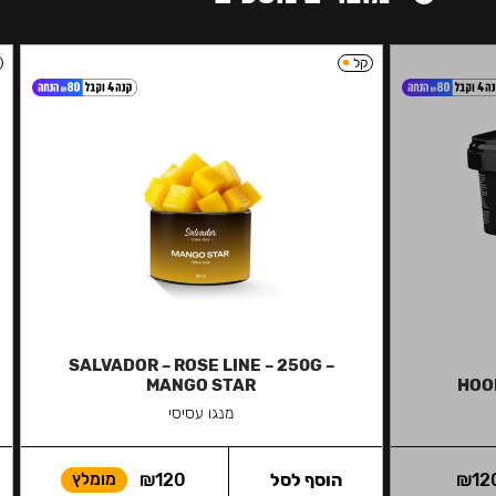
קל
SALVADOR – ROSE LINE – 250G –
MANGO STAR
HOO
מנגו עסיסי
12
₪
הוסף לסל
120
₪
מומלץ