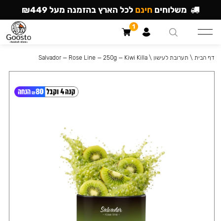
משלוחים
חינם
לכל הארץ בהזמנה מעל ₪449
1
דף הבית
\
תערובת לעישון
\
Salvador — Rose Line — 250g — Kiwi Killa