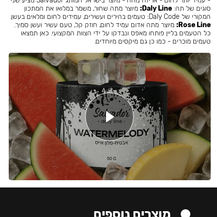
- עמיד יותר לחום - אריזה נוחה - מיוצר בישראל המותג Salvador מציע שני
סוגים של תה:
Daly Line:
מיוצר מתה שחור, משמר במלואו את המתכון
המקורי של Daly Code: טעמים בהירים ועשירים, עמידים לחום ומלאים בעשן.
Rose Line:
מיוצר מתה אדום עמיד לחום, חוזק קל, טעם עשיר ועשן סמיך.
כל הטעמים בליין פותחו מאפס ונבדקו על ידי הצוות המקצועי. כאן תמצאו
טעמים מוכרים - כמו כן גם מיקסים מיוחדים.
מוצרים נוספים