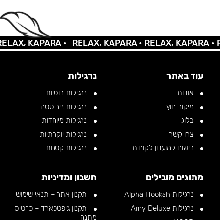
AX, KAPARA •
RELAX, KAPARA •
RELAX, KAPARA •
REL
עוד באתר
נרגילות
אודות
נרגילות רוסיות
מיקור חוץ
נרגילות נירוסטה
בלוג
נרגילות מיוחדות
צרו קשר
נרגילות יוקרתיות
רישום למועדון לקוחות
נרגילות קטנות
מתוגים מובילים
חשבון ומדיניות
נרגילות Alpha Hookah
תקנון אתר – תנאי שימוש
נרגילות Amy Deluxe
תקנון גיפטכארד – כרטיס
מתנה