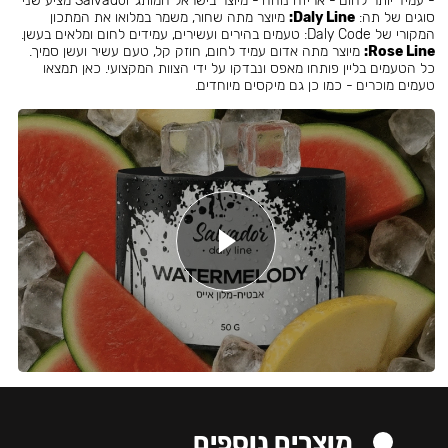
- עמיד יותר לחום - אריזה נוחה - מיוצר בישראל המותג Salvador מציע שני
סוגים של תה:
Daly Line:
מיוצר מתה שחור, משמר במלואו את המתכון
המקורי של Daly Code: טעמים בהירים ועשירים, עמידים לחום ומלאים בעשן.
Rose Line:
מיוצר מתה אדום עמיד לחום, חוזק קל, טעם עשיר ועשן סמיך.
כל הטעמים בליין פותחו מאפס ונבדקו על ידי הצוות המקצועי. כאן תמצאו
טעמים מוכרים - כמו כן גם מיקסים מיוחדים.
מוצרים נוספים