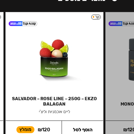
קל
SALVADOR – ROSE LINE – 250G – EKZO
BALAGAN
MONO
ליים אוכמניות וליצ'י
12
₪
הוסף לסל
120
₪
מומלץ