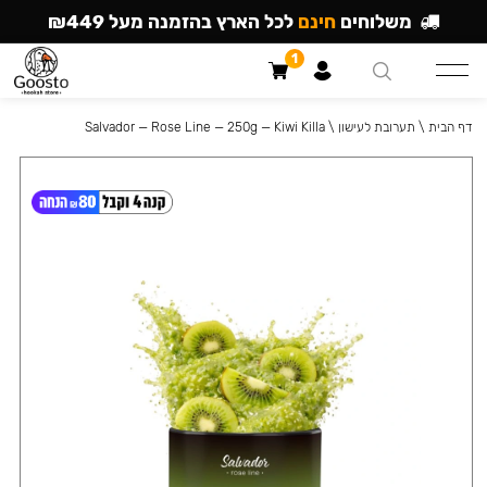
משלוחים
חינם
לכל הארץ בהזמנה מעל ₪449
1
דף הבית
\
תערובת לעישון
\
Salvador — Rose Line — 250g — Kiwi Killa