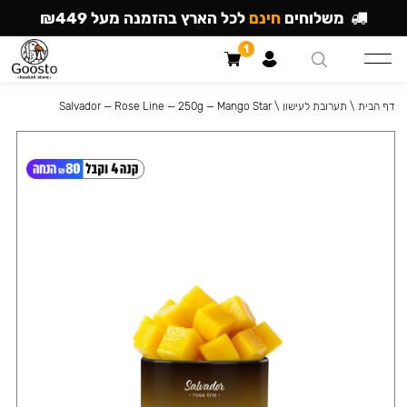
משלוחים
חינם
לכל הארץ בהזמנה מעל ₪449
1
דף הבית
\
תערובת לעישון
\
Salvador — Rose Line — 250g — Mango Star