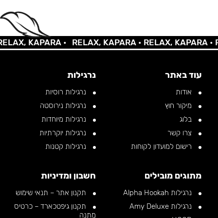
AX, KAPARA •
RELAX, KAPARA •
RELAX, KAPARA •
REL
עוד באתר
נרגילות
אודות
נרגילות רוסיות
מיקור חוץ
נרגילות נירוסטה
בלוג
נרגילות מיוחדות
צרו קשר
נרגילות יוקרתיות
רישום למועדון לקוחות
נרגילות קטנות
מתוגים מובילים
חשבון ומדיניות
נרגילות Alpha Hookah
תקנון אתר – תנאי שימוש
נרגילות Amy Deluxe
תקנון גיפטכארד – כרטיס
מתנה