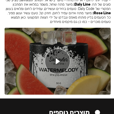
- עמיד יותר לחום - אריזה נוחה - מיוצר בישראל המותג Salvador מציע שני
סוגים של תה:
Daly Line:
מיוצר מתה שחור, משמר במלואו את המתכון
המקורי של Daly Code: טעמים בהירים ועשירים, עמידים לחום ומלאים בעשן.
Rose Line:
מיוצר מתה אדום עמיד לחום, חוזק קל, טעם עשיר ועשן סמיך.
כל הטעמים בליין פותחו מאפס ונבדקו על ידי הצוות המקצועי. כאן תמצאו
טעמים מוכרים - כמו כן גם מיקסים מיוחדים.
מוצרים נוספים