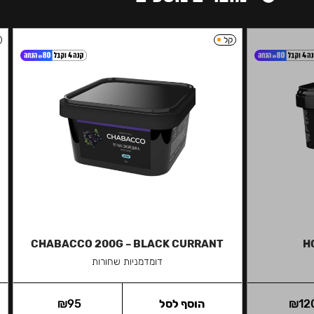
קל
CHABACCO 200G – BLACK CURRANT
H
דומדמניות שחורות
12
₪
הוסף לסל
95
₪