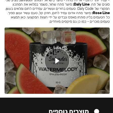
- עמיד יותר לחום - אריזה נוחה - מיוצר בישראל המותג Salvador מציע שני
סוגים של תה:
Daly Line:
מיוצר מתה שחור, משמר במלואו את המתכון
המקורי של Daly Code: טעמים בהירים ועשירים, עמידים לחום ומלאים בעשן.
Rose Line:
מיוצר מתה אדום עמיד לחום, חוזק קל, טעם עשיר ועשן סמיך.
כל הטעמים בליין פותחו מאפס ונבדקו על ידי הצוות המקצועי. כאן תמצאו
טעמים מוכרים - כמו כן גם מיקסים מיוחדים.
מוצרים נוספים