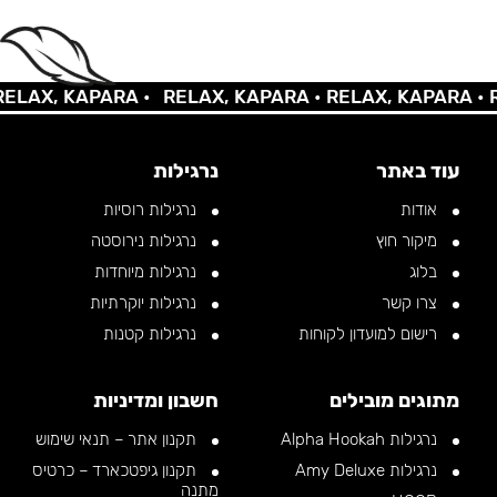
AX, KAPARA •
RELAX, KAPARA •
RELAX, KAPARA •
REL
עוד באתר
נרגילות
אודות
נרגילות רוסיות
מיקור חוץ
נרגילות נירוסטה
בלוג
נרגילות מיוחדות
צרו קשר
נרגילות יוקרתיות
רישום למועדון לקוחות
נרגילות קטנות
מתוגים מובילים
חשבון ומדיניות
נרגילות Alpha Hookah
תקנון אתר – תנאי שימוש
נרגילות Amy Deluxe
תקנון גיפטכארד – כרטיס
מתנה