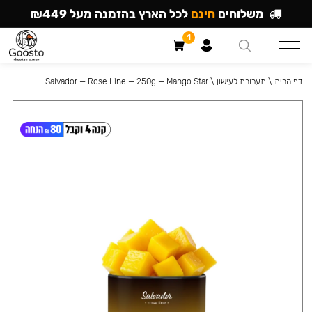
משלוחים
חינם
לכל הארץ בהזמנה מעל ₪449
1
דף הבית
\
תערובת לעישון
\
Salvador — Rose Line — 250g — Mango Star