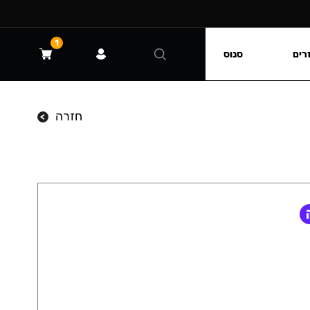
1
רים
סנוס
חזרה