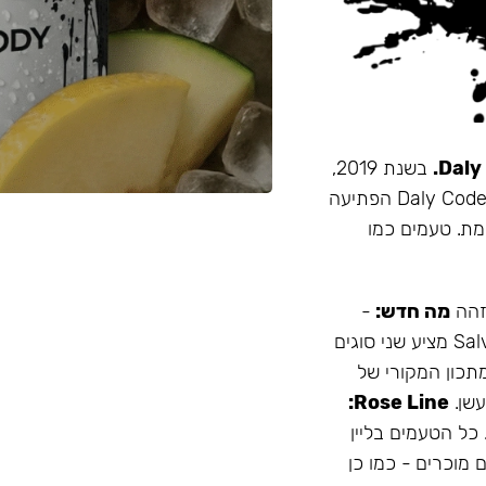
בשנת 2019,
זו הייתה תערובת התה הראשונה שהובאה מרוסיה לישראל. Daly Code הפתיעה
מת. טעמים כמו
 זהה
מה חדש:
-
עמיד יותר לחום - אריזה נוחה - מיוצר בישראל המותג Salvador מציע שני סוגים
תכון המקורי של
Rose Line:
 כל הטעמים בליין
 מוכרים - כמו כן