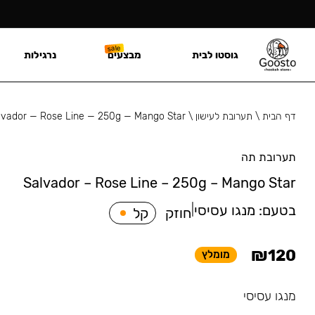
גוסטו לבית
מבצעים
נרגילות
דף הבית
\
תערובת לעישון
\
lvador — Rose Line — 250g — Mango Star
תערובת תה
Salvador – Rose Line – 250g – Mango Star
בטעם:
מנגו עסיסי
|
חוזק
קל
₪
120
מומלץ
מנגו עסיסי