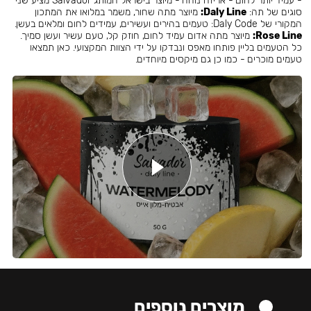
- עמיד יותר לחום - אריזה נוחה - מיוצר בישראל המותג Salvador מציע שני
סוגים של תה:
Daly Line:
מיוצר מתה שחור, משמר במלואו את המתכון
המקורי של Daly Code: טעמים בהירים ועשירים, עמידים לחום ומלאים בעשן.
Rose Line:
מיוצר מתה אדום עמיד לחום, חוזק קל, טעם עשיר ועשן סמיך.
כל הטעמים בליין פותחו מאפס ונבדקו על ידי הצוות המקצועי. כאן תמצאו
טעמים מוכרים - כמו כן גם מיקסים מיוחדים.
מוצרים נוספים