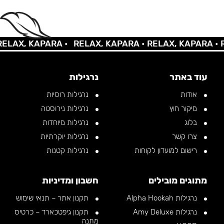
AX, KAPARA •
RELAX, KAPARA •
RELAX, KAPARA •
REL
עוד באתר
נרגילות
אודות
נרגילות רוסיות
מיקור חוץ
נרגילות נירוסטה
בלוג
נרגילות מיוחדות
צרו קשר
נרגילות יוקרתיות
רישום למועדון לקוחות
נרגילות קטנות
מתוגים מובילים
חשבון ומדיניות
נרגילות Alpha Hookah
תקנון אתר – תנאי שימוש
נרגילות Amy Deluxe
תקנון גיפטכארד – כרטיס
מתנה