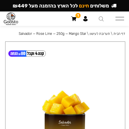
משלוחים
חינם
לכל הארץ בהזמנה מעל ₪449
1
דף הבית
\
תערובת לעישון
\
Salvador — Rose Line — 250g — Mango Star