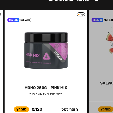
קל
SALVAD
MONO 250G – PINK MIX
פטל תות ליצ׳י אשכוליות
מומלץ
הוסף לסל
120
₪
מומלץ