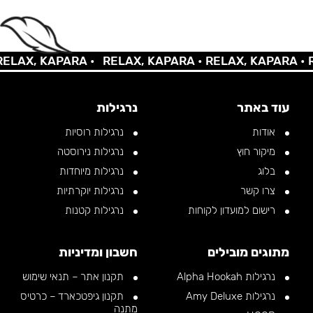
AX, KAPARA •
RELAX, KAPARA •
RELAX, KAPARA •
REL
עוד באתר
נרגילות
אודות
נרגילות רוסיות
מיקור חוץ
נרגילות נירוסטה
בלוג
נרגילות מיוחדות
צרו קשר
נרגילות יוקרתיות
רישום למועדון לקוחות
נרגילות קטנות
מתוגים מובילים
חשבון ומדיניות
נרגילות Alpha Hookah
תקנון אתר – תנאי שימוש
נרגילות Amy Deluxe
תקנון גיפטכארד – כרטיס
מתנה