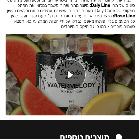
- עמיד יותר לחום - אריזה נוחה - מיוצר בישראל המותג Salvador מציע שני
סוגים של תה:
Daly Line:
מיוצר מתה שחור, משמר במלואו את המתכון
המקורי של Daly Code: טעמים בהירים ועשירים, עמידים לחום ומלאים בעשן.
Rose Line:
מיוצר מתה אדום עמיד לחום, חוזק קל, טעם עשיר ועשן סמיך.
כל הטעמים בליין פותחו מאפס ונבדקו על ידי הצוות המקצועי. כאן תמצאו
טעמים מוכרים - כמו כן גם מיקסים מיוחדים.
מוצרים נוספים