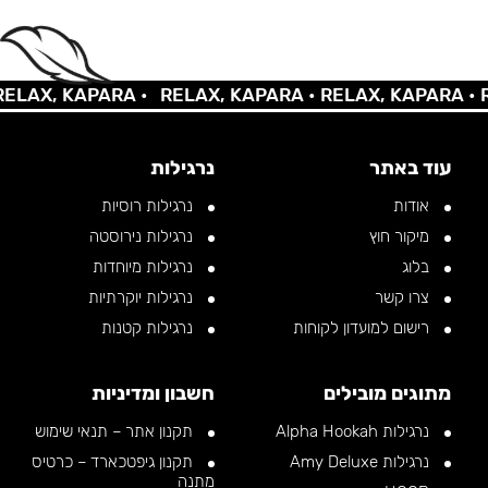
AX, KAPARA •
RELAX, KAPARA •
RELAX, KAPARA •
REL
עוד באתר
נרגילות
אודות
נרגילות רוסיות
מיקור חוץ
נרגילות נירוסטה
בלוג
נרגילות מיוחדות
צרו קשר
נרגילות יוקרתיות
רישום למועדון לקוחות
נרגילות קטנות
מתוגים מובילים
חשבון ומדיניות
נרגילות Alpha Hookah
תקנון אתר – תנאי שימוש
נרגילות Amy Deluxe
תקנון גיפטכארד – כרטיס
מתנה