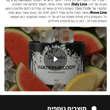
- עמיד יותר לחום - אריזה נוחה - מיוצר בישראל המותג Salvador מציע שני
סוגים של תה:
Daly Line:
מיוצר מתה שחור, משמר במלואו את המתכון
המקורי של Daly Code: טעמים בהירים ועשירים, עמידים לחום ומלאים בעשן.
Rose Line:
מיוצר מתה אדום עמיד לחום, חוזק קל, טעם עשיר ועשן סמיך.
כל הטעמים בליין פותחו מאפס ונבדקו על ידי הצוות המקצועי. כאן תמצאו
טעמים מוכרים - כמו כן גם מיקסים מיוחדים.
מוצרים נוספים