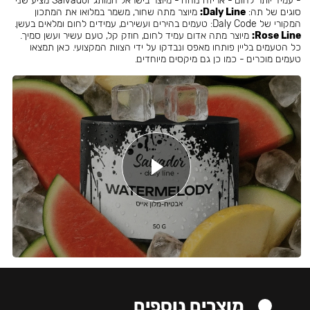
- עמיד יותר לחום - אריזה נוחה - מיוצר בישראל המותג Salvador מציע שני
סוגים של תה:
Daly Line:
מיוצר מתה שחור, משמר במלואו את המתכון
המקורי של Daly Code: טעמים בהירים ועשירים, עמידים לחום ומלאים בעשן.
Rose Line:
מיוצר מתה אדום עמיד לחום, חוזק קל, טעם עשיר ועשן סמיך.
כל הטעמים בליין פותחו מאפס ונבדקו על ידי הצוות המקצועי. כאן תמצאו
טעמים מוכרים - כמו כן גם מיקסים מיוחדים.
מוצרים נוספים