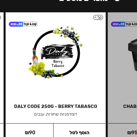
קל
DALY CODE 250G – BERRY TABASCO
CHAB
דומדמניות שחורות, ענבים
9
₪
הוסף לסל
90
₪