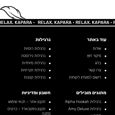
AX, KAPARA •
RELAX, KAPARA •
RELAX, KAPARA •
REL
עוד באתר
נרגילות
אודות
נרגילות רוסיות
מיקור חוץ
נרגילות נירוסטה
בלוג
נרגילות מיוחדות
צרו קשר
נרגילות יוקרתיות
רישום למועדון לקוחות
נרגילות קטנות
מתוגים מובילים
חשבון ומדיניות
נרגילות Alpha Hookah
תקנון אתר – תנאי שימוש
נרגילות Amy Deluxe
תקנון גיפטכארד – כרטיס
מתנה