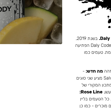
בשנת 2019,
זו הייתה תערובת התה הראשונה שהובאה מרוסיה לישראל. Daly Code הפתיעה
מת. טעמים כמו
 זהה
מה חדש:
-
עמיד יותר לחום - אריזה נוחה - מיוצר בישראל המותג Salvador מציע שני סוגים
תכון המקורי של
Rose Line:
 כל הטעמים בליין
 מוכרים - כמו כן