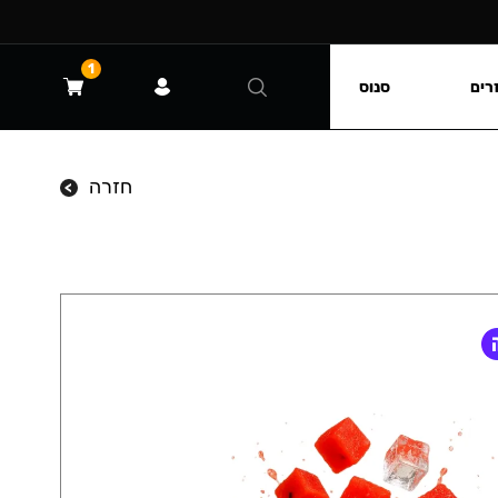
1
רים
סנוס
חזרה