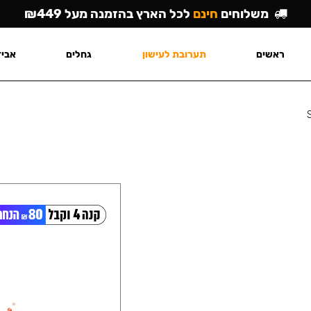
משלוחים
חינם
לכל הארץ בהזמנה מעל ₪449
ראשים
תערובת לעישון
גחלים
אביז