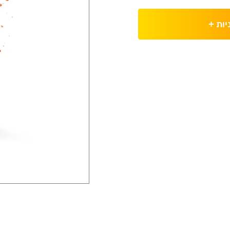
יות
+