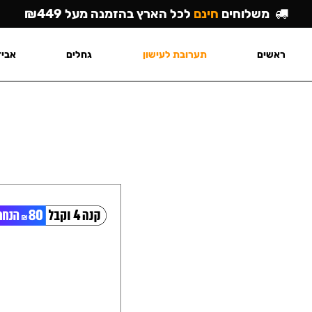
משלוחים
חינם
לכל הארץ בהזמנה מעל ₪449
ראשים
תערובת לעישון
גחלים
אביז