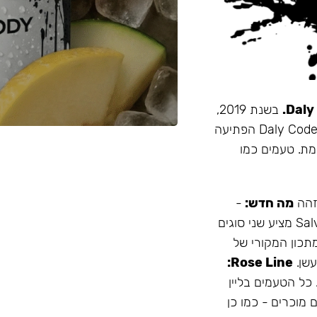
בשנת 2019,
זו הייתה תערובת התה הראשונה שהובאה מרוסיה לישראל. Daly Code הפתיעה
מת. טעמים כמו
 זהה
מה חדש:
-
עמיד יותר לחום - אריזה נוחה - מיוצר בישראל המותג Salvador מציע שני סוגים
תכון המקורי של
Rose Line:
 כל הטעמים בליין
 מוכרים - כמו כן