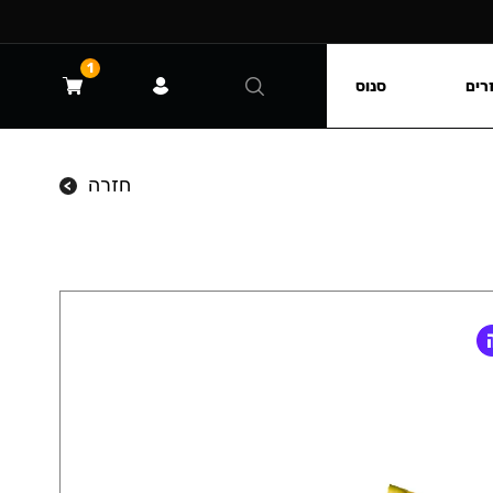
1
רים
סנוס
חזרה