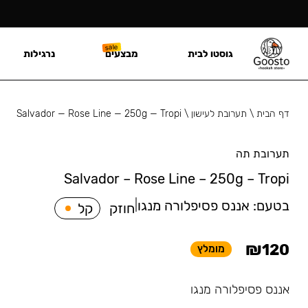
גוסטו לבית
מבצעים
נרגילות
דף הבית
\
תערובת לעישון
\
Salvador — Rose Line — 250g — Tropi
תערובת תה
Salvador – Rose Line – 250g – Tropi
בטעם:
אננס פסיפלורה מנגו
|
חוזק
קל
₪
120
מומלץ
אננס פסיפלורה מנגו