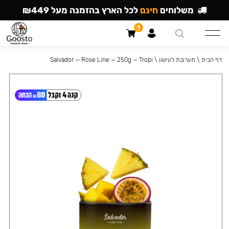
משלוחים
חינם
לכל הארץ בהזמנה מעל ₪449
1
דף הבית
\
תערובת לעישון
\
Salvador — Rose Line — 250g — Tropi