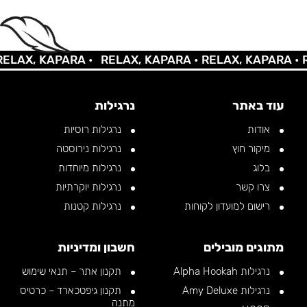
AX, KAPARA •
RELAX, KAPARA •
RELAX, KAPARA •
REL
עוד באתר
נרגילות
אודות
נרגילות רוסיות
מיקור חוץ
נרגילות נירוסטה
בלוג
נרגילות מיוחדות
צרו קשר
נרגילות יוקרתיות
רישום למועדון לקוחות
נרגילות קטנות
מתוגים מובילים
חשבון ומדיניות
נרגילות Alpha Hookah
תקנון אתר – תנאי שימוש
נרגילות Amy Deluxe
תקנון גיפטכארד – כרטיס
מתנה