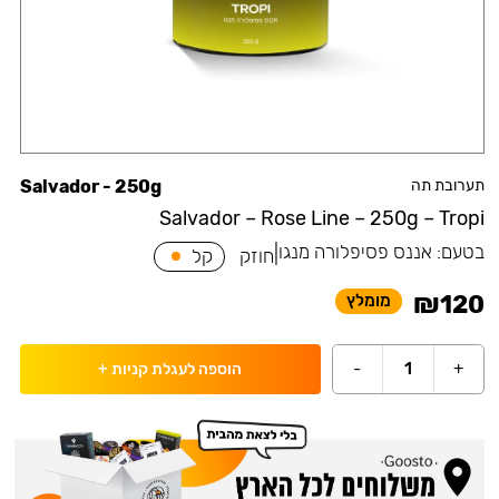
תערובת תה
Salvador - 250g
Salvador – Rose Line – 250g – Tropi
בטעם:
אננס פסיפלורה מנגו
|
חוזק
קל
₪
120
מומלץ
-
1
+
הוספה לעגלת קניות
+