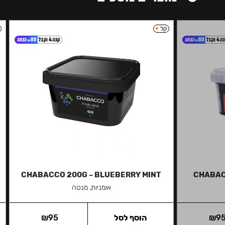
קל
CHABACCO 200G – BLUEBERRY MINT
CHABAC
אומניות, מנטה
9
₪
הוסף לסל
95
₪