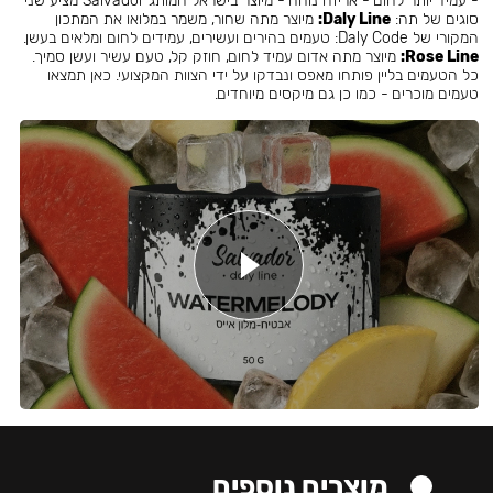
- עמיד יותר לחום - אריזה נוחה - מיוצר בישראל המותג Salvador מציע שני
סוגים של תה:
Daly Line:
מיוצר מתה שחור, משמר במלואו את המתכון
המקורי של Daly Code: טעמים בהירים ועשירים, עמידים לחום ומלאים בעשן.
Rose Line:
מיוצר מתה אדום עמיד לחום, חוזק קל, טעם עשיר ועשן סמיך.
כל הטעמים בליין פותחו מאפס ונבדקו על ידי הצוות המקצועי. כאן תמצאו
טעמים מוכרים - כמו כן גם מיקסים מיוחדים.
מוצרים נוספים