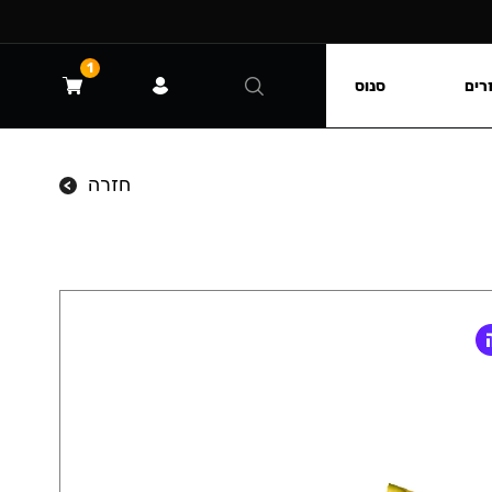
1
רים
סנוס
חזרה