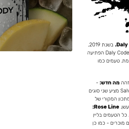
בשנת 2019,
זו הייתה תערובת התה הראשונה שהובאה מרוסיה לישראל. Daly Code הפתיעה
מת. טעמים כמו
 זהה
מה חדש:
-
עמיד יותר לחום - אריזה נוחה - מיוצר בישראל המותג Salvador מציע שני סוגים
תכון המקורי של
Rose Line:
 כל הטעמים בליין
 מוכרים - כמו כן