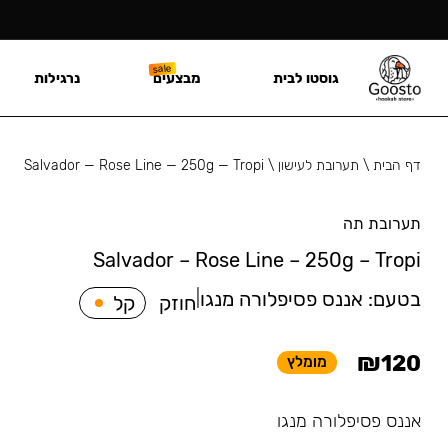
גוסטו לבית
מבצעים
נרגילות
דף הבית
\
תערובת לעישון
\
Salvador — Rose Line — 250g — Tropi
תערובת תה
Salvador – Rose Line – 250g – Tropi
בטעם:
אננס פסיפלורה מנגו
|
חוזק
קל
₪
120
מומלץ
אננס פסיפלורה מנגו