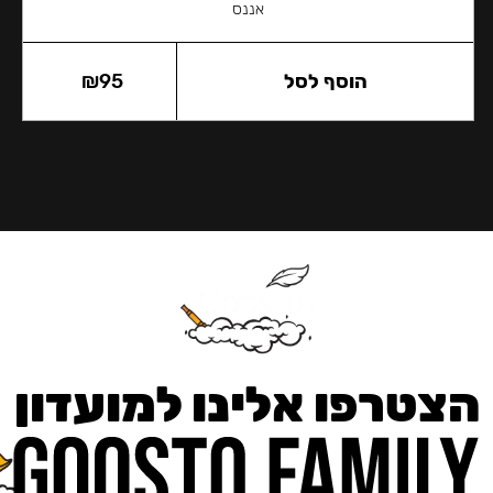
אננס
הוסף לסל
95
₪
הצטרפו אלינו למועדון