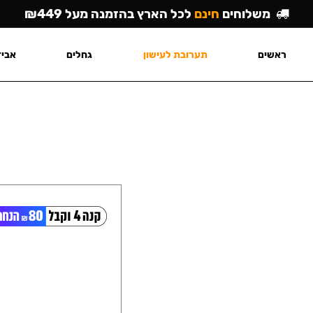
משלוחים
חינם
לכל הארץ בהזמנה מעל ₪449
ראשים
תערובת לעישון
גחלים
אביז