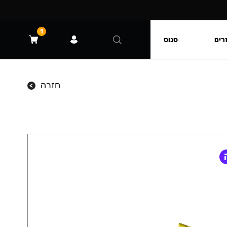
1
רים
סנוס
חזרה