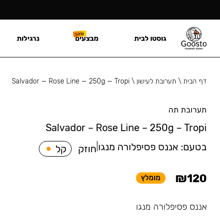
גוסטו לבית
מבצעים
נרגילות
דף הבית
\
תערובת לעישון
\
Salvador — Rose Line — 250g — Tropi
תערובת תה
Salvador – Rose Line – 250g – Tropi
בטעם:
אננס פסיפלורה מנגו
|
חוזק
קל
₪
120
מומלץ
אננס פסיפלורה מנגו