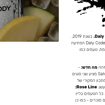
בשנת 2019,
זו הייתה תערובת התה הראשונה שהובאה מרוסיה לישראל. Daly Code הפתיעה
מת. טעמים כמו
 זהה
מה חדש:
-
עמיד יותר לחום - אריזה נוחה - מיוצר בישראל המותג Salvador מציע שני סוגים
תכון המקורי של
Rose Line:
 כל הטעמים בליין
 מוכרים - כמו כן