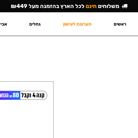
משלוחים
חינם
לכל הארץ בהזמנה מעל ₪449
ראשים
תערובת לעישון
גחלים
אביז