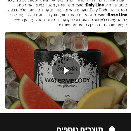
- עמיד יותר לחום - אריזה נוחה - מיוצר בישראל המותג Salvador מציע שני
סוגים של תה:
Daly Line:
מיוצר מתה שחור, משמר במלואו את המתכון
המקורי של Daly Code: טעמים בהירים ועשירים, עמידים לחום ומלאים בעשן.
Rose Line:
מיוצר מתה אדום עמיד לחום, חוזק קל, טעם עשיר ועשן סמיך.
כל הטעמים בליין פותחו מאפס ונבדקו על ידי הצוות המקצועי. כאן תמצאו
טעמים מוכרים - כמו כן גם מיקסים מיוחדים.
מוצרים נוספים