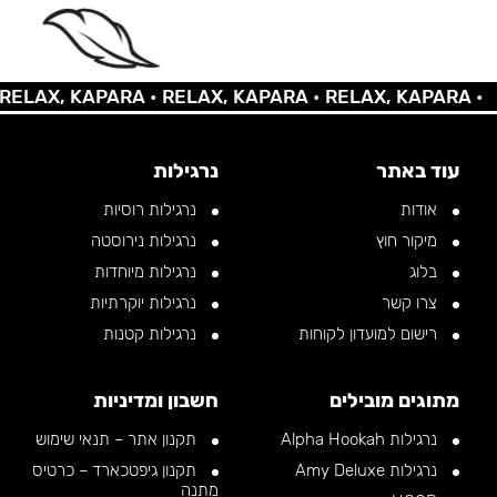
 KAPARA •
RELAX, KAPARA •
RELAX, KAPARA •
RELAX,
עוד באתר
נרגילות
אודות
נרגילות רוסיות
מיקור חוץ
נרגילות נירוסטה
בלוג
נרגילות מיוחדות
צרו קשר
נרגילות יוקרתיות
רישום למועדון לקוחות
נרגילות קטנות
מתוגים מובילים
חשבון ומדיניות
נרגילות Alpha Hookah
תקנון אתר – תנאי שימוש
נרגילות Amy Deluxe
תקנון גיפטכארד – כרטיס
מתנה