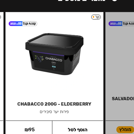
קל
SALVADOR
CHABACCO 200G – ELDERBERRY
פירות יער סיבירים
מומלץ
הוסף לסל
95
₪