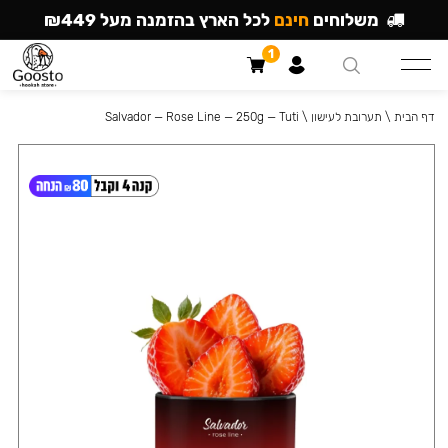
משלוחים
חינם
לכל הארץ בהזמנה מעל ₪449
1
דף הבית
\
תערובת לעישון
\
Salvador — Rose Line — 250g — Tuti