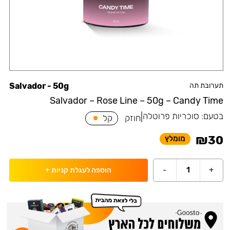
תערובת תה
Salvador - 50g
Salvador – Rose Line – 50g – Candy Time
בטעם:
סוכריות פרוטלה
|
חוזק
קל
₪
30
מומלץ
-
1
+
הוספה לעגלת קניות
+