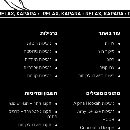
AX, KAPARA •
RELAX, KAPARA •
RELAX, KAPARA •
REL
עוד באתר
נרגילות
אודות
נרגילות רוסיות
מיקור חוץ
נרגילות נירוסטה
בלוג
נרגילות מיוחדות
צרו קשר
נרגילות יוקרתיות
רישום למועדון לקוחות
נרגילות קטנות
מתוגים מובילים
חשבון ומדיניות
נרגילות Alpha Hookah
תקנון אתר – תנאי שימוש
נרגילות Amy Deluxe
תקנון גיפטכארד – כרטיס
מתנה
HOOB
תקנון מועדון לקוחות
Conceptic Design