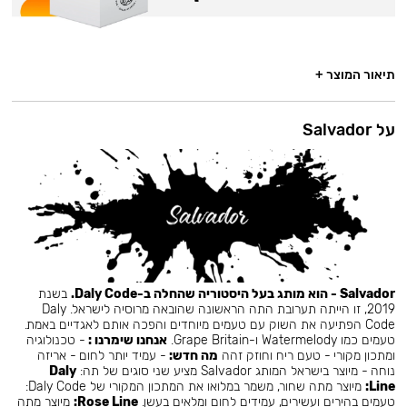
תיאור המוצר +
על Salvador
Salvador - הוא מותג בעל היסטוריה שהחלה ב-Daly Code.
בשנת
2019, זו הייתה תערובת התה הראשונה שהובאה מרוסיה לישראל. Daly
Code הפתיעה את השוק עם טעמים מיוחדים והפכה אותם לאגדיים באמת.
טעמים כמו Watermelody ו-Grape Britain.
אנחנו שימרנו :
- טכנולוגיה
ומתכון מקורי - טעם ריח וחוזק זהה
מה חדש:
- עמיד יותר לחום - אריזה
נוחה - מיוצר בישראל המותג Salvador מציע שני סוגים של תה:
Daly
Line:
מיוצר מתה שחור, משמר במלואו את המתכון המקורי של Daly Code:
טעמים בהירים ועשירים, עמידים לחום ומלאים בעשן.
Rose Line:
מיוצר מתה