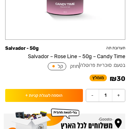
תערובת תה
Salvador - 50g
Salvador – Rose Line – 50g – Candy Time
בטעם:
סוכריות פרוטלה
|
חוזק
קל
₪
30
מומלץ
-
1
+
הוספה לעגלת קניות
+