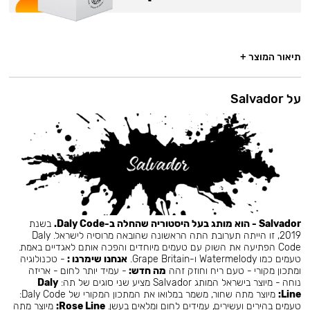
תיאור המוצר +
על Salvador
Salvador - הוא מותג בעל היסטוריה שהחלה ב-Daly Code.
בשנת
2019, זו הייתה תערובת התה הראשונה שהובאה מרוסיה לישראל. Daly
Code הפתיעה את השוק עם טעמים מיוחדים והפכה אותם לאגדיים באמת.
טעמים כמו Watermelody ו-Grape Britain.
אנחנו שימרנו :
- טכנולוגיה
ומתכון מקורי - טעם ריח וחוזק זהה
מה חדש:
- עמיד יותר לחום - אריזה
נוחה - מיוצר בישראל המותג Salvador מציע שני סוגים של תה:
Daly
Line:
מיוצר מתה שחור, משמר במלואו את המתכון המקורי של Daly Code:
טעמים בהירים ועשירים, עמידים לחום ומלאים בעשן.
Rose Line:
מיוצר מתה