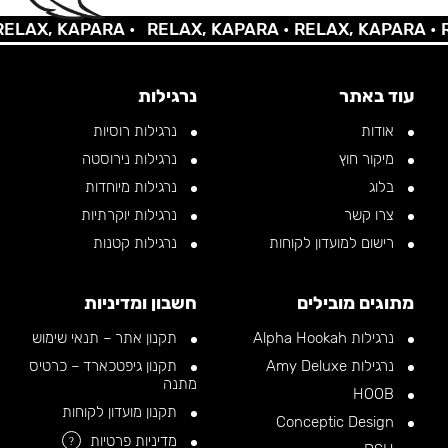
AX, KAPARA •
RELAX, KAPARA •
RELAX, KAPARA •
REL
עוד באתר
נרגילות
אודות
נרגילות רוסיות
מיקור חוץ
נרגילות נירוסטה
בלוג
נרגילות מיוחדות
צרו קשר
נרגילות יוקרתיות
רישום למועדון לקוחות
נרגילות קטנות
מתוגים מובילים
חשבון ומדיניות
נרגילות Alpha Hookah
תקנון אתר – תנאי שימוש
נרגילות Amy Deluxe
תקנון גיפטכארד – כרטיס
מתנה
HOOB
תקנון מועדון לקוחות
Conceptic Design
מדיניות פרטיות
?