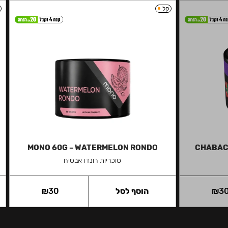
קל
MONO 60G – WATERMELON RONDO
CHABAC
סוכריות רונדו אבטיח
3
₪
הוסף לסל
30
₪