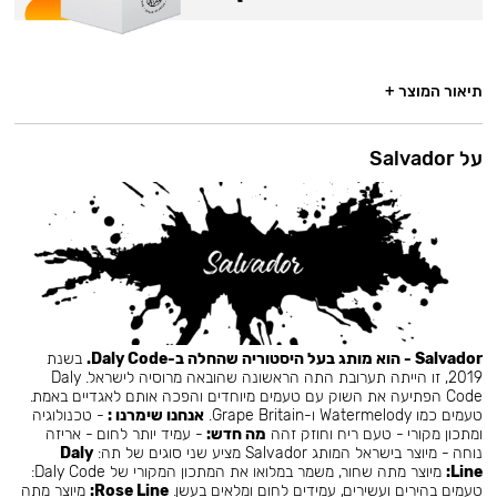
תיאור המוצר +
על Salvador
Salvador - הוא מותג בעל היסטוריה שהחלה ב-Daly Code.
בשנת
2019, זו הייתה תערובת התה הראשונה שהובאה מרוסיה לישראל. Daly
Code הפתיעה את השוק עם טעמים מיוחדים והפכה אותם לאגדיים באמת.
טעמים כמו Watermelody ו-Grape Britain.
אנחנו שימרנו :
- טכנולוגיה
ומתכון מקורי - טעם ריח וחוזק זהה
מה חדש:
- עמיד יותר לחום - אריזה
נוחה - מיוצר בישראל המותג Salvador מציע שני סוגים של תה:
Daly
Line:
מיוצר מתה שחור, משמר במלואו את המתכון המקורי של Daly Code:
טעמים בהירים ועשירים, עמידים לחום ומלאים בעשן.
Rose Line:
מיוצר מתה