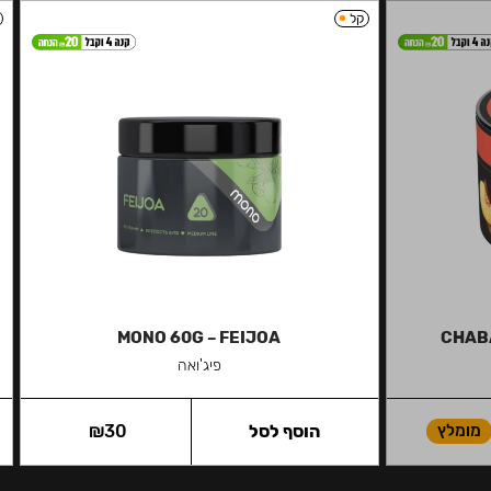
קל
MONO 60G – FEIJOA
CHABA
פיג'ואה
מומלץ
הוסף לסל
30
₪