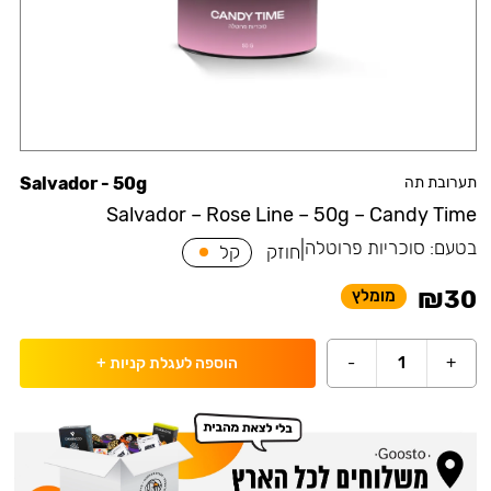
תערובת תה
Salvador - 50g
Salvador – Rose Line – 50g – Candy Time
בטעם:
סוכריות פרוטלה
|
חוזק
קל
₪
30
מומלץ
-
1
+
הוספה לעגלת קניות
+