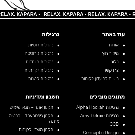
AX, KAPARA •
RELAX, KAPARA •
RELAX, KAPARA •
REL
עוד באתר
נרגילות
אודות
נרגילות רוסיות
מיקור חוץ
נרגילות נירוסטה
בלוג
נרגילות מיוחדות
צרו קשר
נרגילות יוקרתיות
רישום למועדון לקוחות
נרגילות קטנות
מתוגים מובילים
חשבון ומדיניות
נרגילות Alpha Hookah
תקנון אתר – תנאי שימוש
נרגילות Amy Deluxe
תקנון גיפטכארד – כרטיס
מתנה
HOOB
תקנון מועדון לקוחות
Conceptic Design