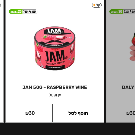
קל
JAM 50G – RASPBERRY WINE
DALY
יין ופטל
3
₪
הוסף לסל
30
₪