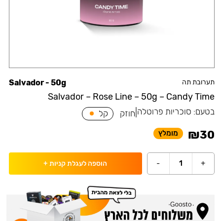
תערובת תה
Salvador - 50g
Salvador – Rose Line – 50g – Candy Time
בטעם:
סוכריות פרוטלה
|
חוזק
קל
₪
30
מומלץ
-
1
+
הוספה לעגלת קניות
+