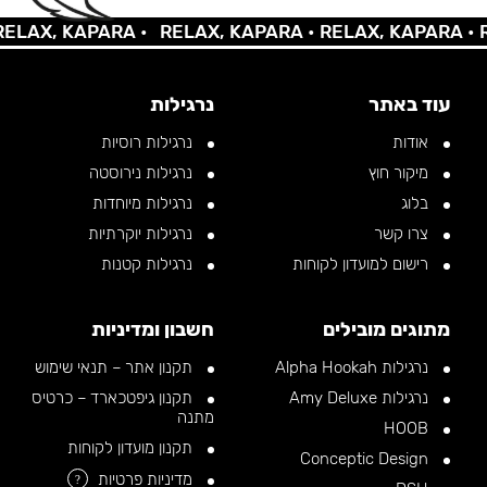
AX, KAPARA •
RELAX, KAPARA •
RELAX, KAPARA •
REL
עוד באתר
נרגילות
אודות
נרגילות רוסיות
מיקור חוץ
נרגילות נירוסטה
בלוג
נרגילות מיוחדות
צרו קשר
נרגילות יוקרתיות
רישום למועדון לקוחות
נרגילות קטנות
מתוגים מובילים
חשבון ומדיניות
נרגילות Alpha Hookah
תקנון אתר – תנאי שימוש
נרגילות Amy Deluxe
תקנון גיפטכארד – כרטיס
מתנה
HOOB
תקנון מועדון לקוחות
Conceptic Design
מדיניות פרטיות
?