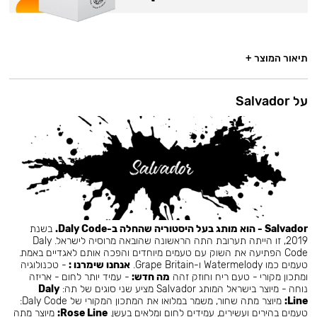
תיאור המוצר +
על Salvador
Salvador - הוא מותג בעל היסטוריה שהחלה ב-Daly Code.
בשנת
2019, זו הייתה תערובת התה הראשונה שהובאה מרוסיה לישראל. Daly
Code הפתיעה את השוק עם טעמים מיוחדים והפכה אותם לאגדיים באמת.
טעמים כמו Watermelody ו-Grape Britain.
אנחנו שימרנו :
- טכנולוגיה
ומתכון מקורי - טעם ריח וחוזק זהה
מה חדש:
- עמיד יותר לחום - אריזה
נוחה - מיוצר בישראל המותג Salvador מציע שני סוגים של תה:
Daly
Line:
מיוצר מתה שחור, משמר במלואו את המתכון המקורי של Daly Code:
טעמים בהירים ועשירים, עמידים לחום ומלאים בעשן.
Rose Line:
מיוצר מתה