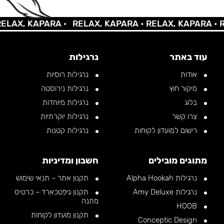
AX, KAPARA •
RELAX, KAPARA •
RELAX, KAPARA •
REL
עוד באתר
נרגילות
אודות
נרגילות רוסיות
מיקור חוץ
נרגילות נירוסטה
בלוג
נרגילות מיוחדות
צרו קשר
נרגילות יוקרתיות
רישום למועדון לקוחות
נרגילות קטנות
מתוגים מובילים
חשבון ומדיניות
נרגילות Alpha Hookah
תקנון אתר – תנאי שימוש
נרגילות Amy Deluxe
תקנון גיפטכארד – כרטיס
מתנה
HOOB
תקנון מועדון לקוחות
Conceptic Design