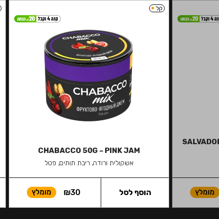
קל
SALVADOR
CHABACCO 50G – PINK JAM
אשקולית ורודה, ריבת תותים, פטל
מומלץ
הוסף לסל
30
₪
מומלץ