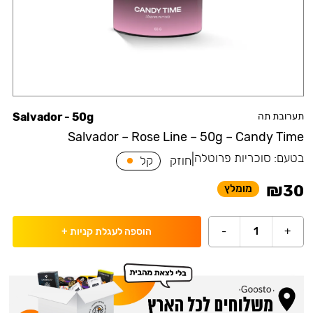
תערובת תה
Salvador - 50g
Salvador – Rose Line – 50g – Candy Time
בטעם:
סוכריות פרוטלה
|
חוזק
קל
₪
30
מומלץ
-
1
+
הוספה לעגלת קניות
+