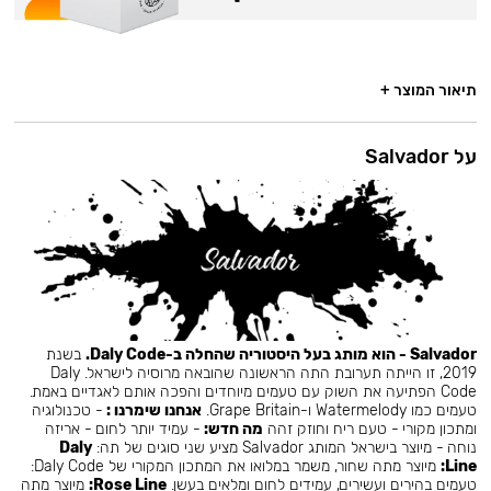
תיאור המוצר +
על Salvador
Salvador - הוא מותג בעל היסטוריה שהחלה ב-Daly Code.
בשנת
2019, זו הייתה תערובת התה הראשונה שהובאה מרוסיה לישראל. Daly
Code הפתיעה את השוק עם טעמים מיוחדים והפכה אותם לאגדיים באמת.
טעמים כמו Watermelody ו-Grape Britain.
אנחנו שימרנו :
- טכנולוגיה
ומתכון מקורי - טעם ריח וחוזק זהה
מה חדש:
- עמיד יותר לחום - אריזה
נוחה - מיוצר בישראל המותג Salvador מציע שני סוגים של תה:
Daly
Line:
מיוצר מתה שחור, משמר במלואו את המתכון המקורי של Daly Code:
טעמים בהירים ועשירים, עמידים לחום ומלאים בעשן.
Rose Line:
מיוצר מתה