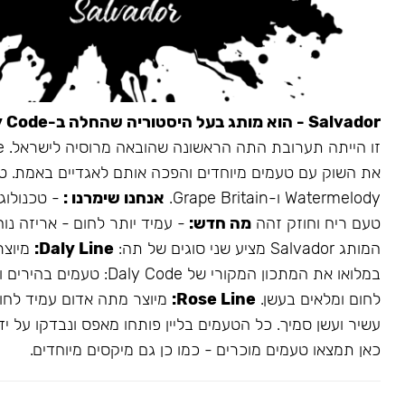
Salvador - הוא מותג בעל היסטוריה שהחלה ב-Daly Code.
את השוק עם טעמים מיוחדים והפכה אותם לאגדיים באמת. ט
Watermelody ו-Grape Britain.
אנחנו שימרנו :
- טכנולוגי
טעם ריח וחוזק זהה
מה חדש:
- עמיד יותר לחום - אריזה נו
המותג Salvador מציע שני סוגים של תה:
Daly Line:
מיוצר
במלואו את המתכון המקורי של aly Code
לחום ומלאים בעשן.
Rose Line:
מיוצר מתה אדום עמיד לחום
עשיר ועשן סמיך. כל הטעמים בליין פותחו מאפס ונבדקו על ידי
כאן תמצאו טעמים מוכרים - כמו כן גם מיקסים מיוחדים.