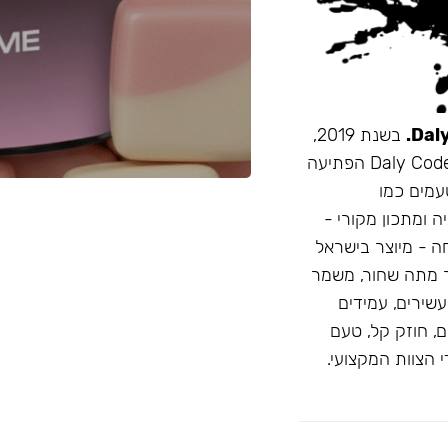
בשנת 2019,
זו הייתה תערובת התה הראשונה שהובאה מרוסיה לישראל. Daly Code הפתיעה
עמים כמו
ה ומתכון מקורי -
חה - מיוצר בישראל
 מתה שחור, משמר
D: טעמים בהירים ועשירים, עמידים
, חוזק קל, טעם
 הצוות המקצועי.