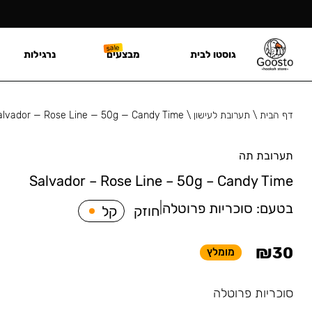
גוסטו לבית
מבצעים
נרגילות
דף הבית
\
תערובת לעישון
\
alvador — Rose Line — 50g — Candy Time
תערובת תה
Salvador – Rose Line – 50g – Candy Time
בטעם:
סוכריות פרוטלה
|
חוזק
קל
₪
30
מומלץ
סוכריות פרוטלה