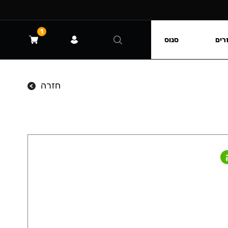
1
רים
סנוס
חזרה