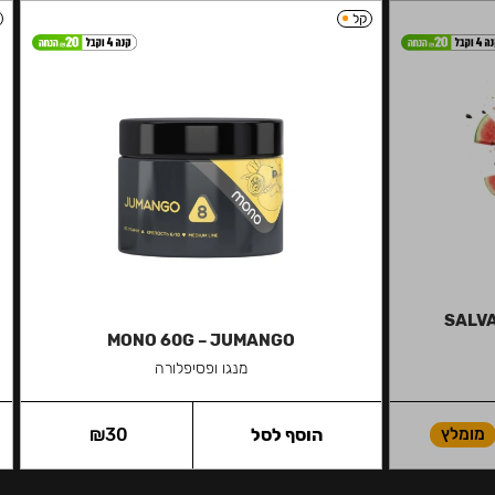
קל
SALVA
MONO 60G – JUMANGO
מנגו ופסיפלורה
מומלץ
הוסף לסל
30
₪