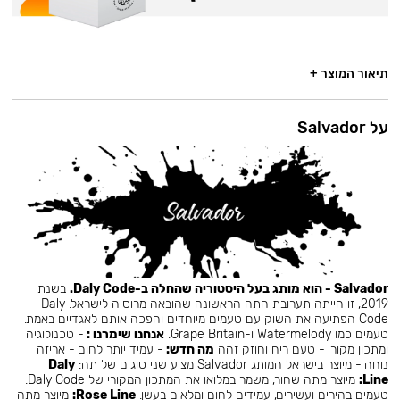
תיאור המוצר +
על Salvador
Salvador - הוא מותג בעל היסטוריה שהחלה ב-Daly Code.
בשנת
2019, זו הייתה תערובת התה הראשונה שהובאה מרוסיה לישראל. Daly
Code הפתיעה את השוק עם טעמים מיוחדים והפכה אותם לאגדיים באמת.
טעמים כמו Watermelody ו-Grape Britain.
אנחנו שימרנו :
- טכנולוגיה
ומתכון מקורי - טעם ריח וחוזק זהה
מה חדש:
- עמיד יותר לחום - אריזה
נוחה - מיוצר בישראל המותג Salvador מציע שני סוגים של תה:
Daly
Line:
מיוצר מתה שחור, משמר במלואו את המתכון המקורי של Daly Code:
טעמים בהירים ועשירים, עמידים לחום ומלאים בעשן.
Rose Line:
מיוצר מתה