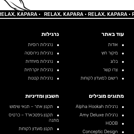
AX, KAPARA •
RELAX, KAPARA •
RELAX, KAPARA •
REL
עוד באתר
נרגילות
אודות
נרגילות רוסיות
מיקור חוץ
נרגילות נירוסטה
בלוג
נרגילות מיוחדות
צרו קשר
נרגילות יוקרתיות
רישום למועדון לקוחות
נרגילות קטנות
מתוגים מובילים
חשבון ומדיניות
נרגילות Alpha Hookah
תקנון אתר – תנאי שימוש
נרגילות Amy Deluxe
תקנון גיפטכארד – כרטיס
מתנה
HOOB
תקנון מועדון לקוחות
Conceptic Design