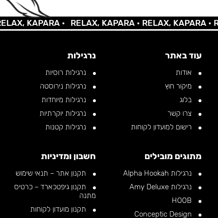
AX, KAPARA •
RELAX, KAPARA •
RELAX, KAPARA •
REL
עוד באתר
נרגילות
אודות
נרגילות רוסיות
מיקור חוץ
נרגילות נירוסטה
בלוג
נרגילות מיוחדות
צרו קשר
נרגילות יוקרתיות
רישום למועדון לקוחות
נרגילות קטנות
מתוגים מובילים
חשבון ומדיניות
נרגילות Alpha Hookah
תקנון אתר – תנאי שימוש
נרגילות Amy Deluxe
תקנון גיפטכארד – כרטיס
מתנה
HOOB
תקנון מועדון לקוחות
Conceptic Design