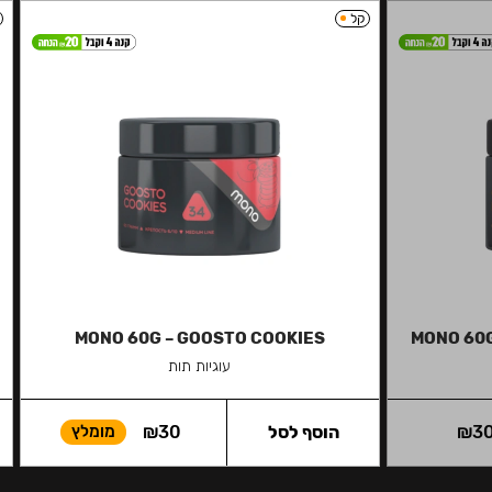
קל
MONO 60G – GOOSTO COOKIES
MONO 60G
עוגיות תות
3
₪
הוסף לסל
30
₪
מומלץ