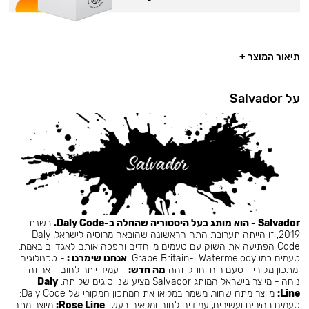
תיאור המוצר +
על Salvador
Salvador - הוא מותג בעל היסטוריה שהחלה ב-Daly Code.
בשנת
2019, זו הייתה תערובת התה הראשונה שהובאה מרוסיה לישראל. Daly
Code הפתיעה את השוק עם טעמים מיוחדים והפכה אותם לאגדיים באמת.
טעמים כמו Watermelody ו-Grape Britain.
אנחנו שימרנו :
- טכנולוגיה
ומתכון מקורי - טעם ריח וחוזק זהה
מה חדש:
- עמיד יותר לחום - אריזה
נוחה - מיוצר בישראל המותג Salvador מציע שני סוגים של תה:
Daly
Line:
מיוצר מתה שחור, משמר במלואו את המתכון המקורי של Daly Code:
טעמים בהירים ועשירים, עמידים לחום ומלאים בעשן.
Rose Line:
מיוצר מתה