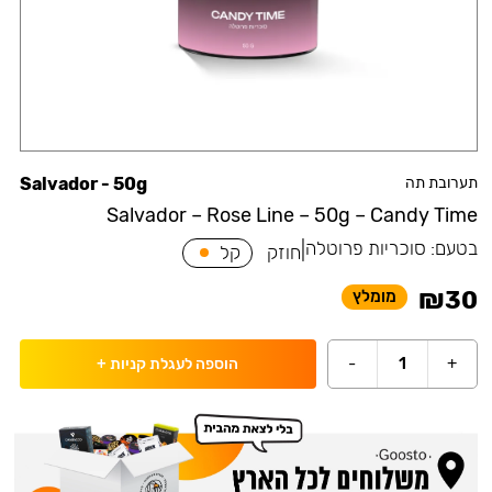
תערובת תה
Salvador - 50g
Salvador – Rose Line – 50g – Candy Time
בטעם:
סוכריות פרוטלה
|
חוזק
קל
₪
30
מומלץ
-
1
+
הוספה לעגלת קניות
+