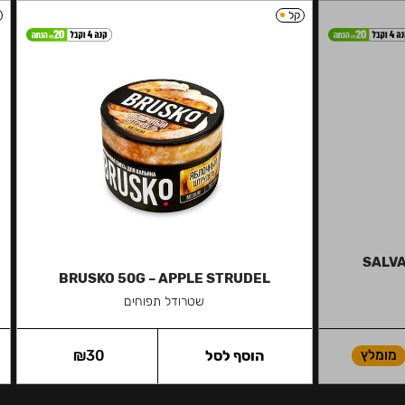
קל
SALVA
BRUSKO 50G – APPLE STRUDEL
שטרודל תפוחים
מומלץ
הוסף לסל
30
₪