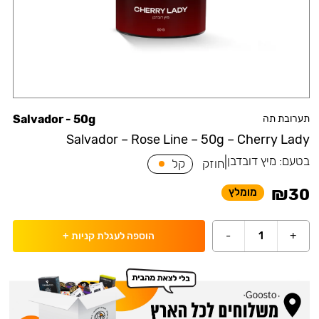
תערובת תה
Salvador - 50g
Salvador – Rose Line – 50g – Cherry Lady
בטעם:
מיץ דובדבן
|
חוזק
קל
₪
30
מומלץ
-
1
+
הוספה לעגלת קניות
+