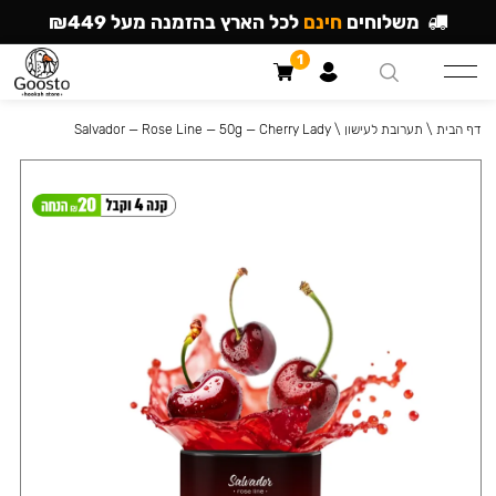
משלוחים
חינם
לכל הארץ בהזמנה מעל ₪449
1
דף הבית
\
תערובת לעישון
\
Salvador — Rose Line — 50g — Cherry Lady