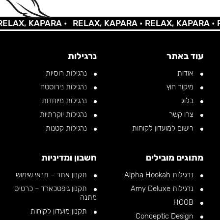
AX, KAPARA •
RELAX, KAPARA •
RELAX, KAPARA •
REL
עוד באתר
נרגילות
אודות
נרגילות רוסיות
מיקור חוץ
נרגילות נירוסטה
בלוג
נרגילות מיוחדות
צרו קשר
נרגילות יוקרתיות
רישום למועדון לקוחות
נרגילות קטנות
מתוגים מובילים
חשבון ומדיניות
נרגילות Alpha Hookah
תקנון אתר – תנאי שימוש
נרגילות Amy Deluxe
תקנון גיפטכארד – כרטיס
מתנה
HOOB
תקנון מועדון לקוחות
Conceptic Design