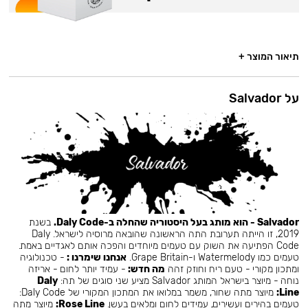
תיאור המוצר +
על Salvador
Salvador - הוא מותג בעל היסטוריה שהחלה ב-Daly Code.
בשנת
2019, זו הייתה תערובת התה הראשונה שהובאה מרוסיה לישראל. Daly
Code הפתיעה את השוק עם טעמים מיוחדים והפכה אותם לאגדיים באמת.
טעמים כמו Watermelody ו-Grape Britain.
אנחנו שימרנו :
- טכנולוגיה
ומתכון מקורי - טעם ריח וחוזק זהה
מה חדש:
- עמיד יותר לחום - אריזה
נוחה - מיוצר בישראל המותג Salvador מציע שני סוגים של תה:
Daly
Line:
מיוצר מתה שחור, משמר במלואו את המתכון המקורי של Daly Code:
טעמים בהירים ועשירים, עמידים לחום ומלאים בעשן.
Rose Line:
מיוצר מתה