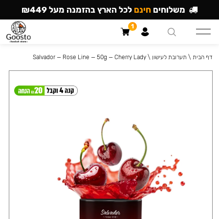
משלוחים
חינם
לכל הארץ בהזמנה מעל ₪449
1
דף הבית
\
תערובת לעישון
\
Salvador — Rose Line — 50g — Cherry Lady