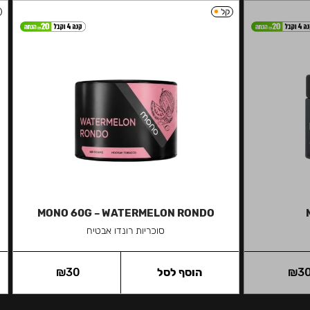
קל
MONO 60G – WATERMELON RONDO
סוכריות רונדו אבטיח
3
₪
הוסף לסל
30
₪