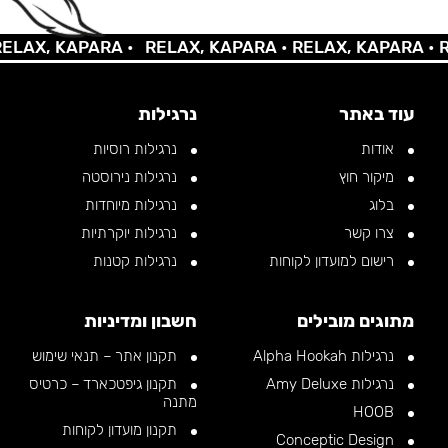
AX, KAPARA •
RELAX, KAPARA •
RELAX, KAPARA •
REL
עוד באתר
נרגילות
אודות
נרגילות רוסיות
מיקור חוץ
נרגילות נירוסטה
בלוג
נרגילות מיוחדות
צרו קשר
נרגילות יוקרתיות
רישום למועדון לקוחות
נרגילות קטנות
מתוגים מובילים
חשבון ומדיניות
נרגילות Alpha Hookah
תקנון אתר – תנאי שימוש
נרגילות Amy Deluxe
תקנון גיפטכארד – כרטיס
מתנה
HOOB
תקנון מועדון לקוחות
Conceptic Design