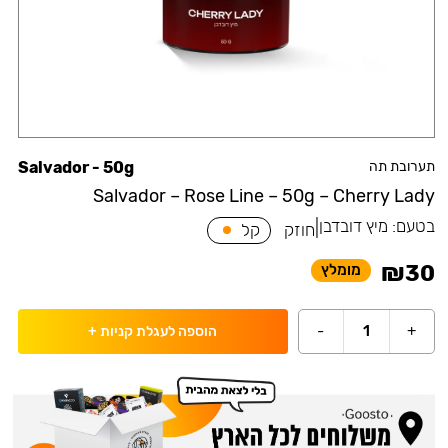
תערובת תה
Salvador - 50g
Salvador – Rose Line – 50g – Cherry Lady
בטעם:
מיץ דובדבן
|
חוזק
קל
₪
30
מומלץ
-
1
+
הוספה לעגלת קניות
+