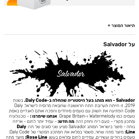
תיאור המוצר +
על Salvador
Salvador - הוא מותג בעל היסטוריה שהחלה ב-Daly Code.
בשנת
2019, זו הייתה תערובת התה הראשונה שהובאה מרוסיה לישראל. Daly
Code הפתיעה את השוק עם טעמים מיוחדים והפכה אותם לאגדיים באמת.
טעמים כמו Watermelody ו-Grape Britain.
אנחנו שימרנו :
- טכנולוגיה
ומתכון מקורי - טעם ריח וחוזק זהה
מה חדש:
- עמיד יותר לחום - אריזה
נוחה - מיוצר בישראל המותג Salvador מציע שני סוגים של תה:
Daly
Line:
מיוצר מתה שחור, משמר במלואו את המתכון המקורי של Daly Code:
טעמים בהירים ועשירים, עמידים לחום ומלאים בעשן.
Rose Line:
מיוצר מתה