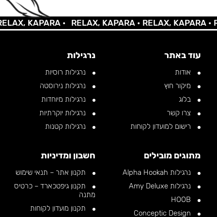
AX, KAPARA •
RELAX, KAPARA •
RELAX, KAPARA •
REL
עוד באתר
נרגילות
אודות
נרגילות רוסיות
מיקור חוץ
נרגילות נירוסטה
בלוג
נרגילות מיוחדות
צרו קשר
נרגילות יוקרתיות
רישום למועדון לקוחות
נרגילות קטנות
מתוגים מובילים
חשבון ומדיניות
נרגילות Alpha Hookah
תקנון אתר – תנאי שימוש
נרגילות Amy Deluxe
תקנון גיפטכארד – כרטיס
מתנה
HOOB
תקנון מועדון לקוחות
Conceptic Design