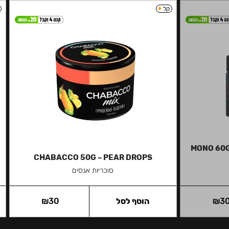
קל
MONO 60
CHABACCO 50G – PEAR DROPS
סוכריות אגסים
3
₪
הוסף לסל
30
₪