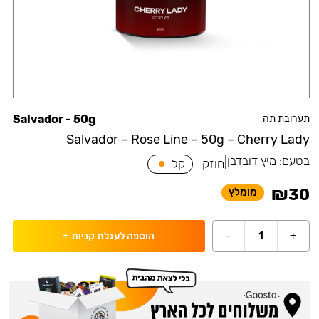
תערובת תה
Salvador - 50g
Salvador – Rose Line – 50g – Cherry Lady
בטעם:
מיץ דובדבן
|
חוזק
קל
₪
30
מומלץ
-
1
+
הוספה לעגלת קניות
+