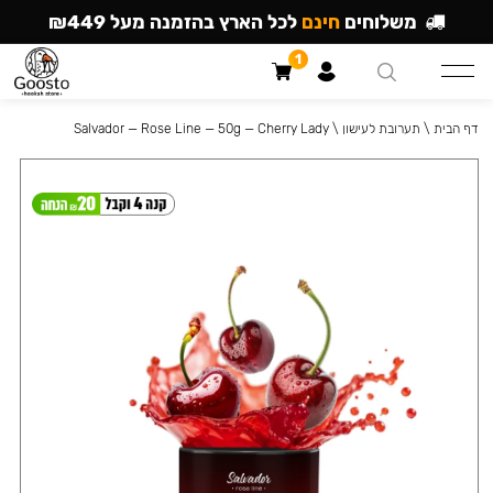
משלוחים
חינם
לכל הארץ בהזמנה מעל ₪449
1
דף הבית
\
תערובת לעישון
\
Salvador — Rose Line — 50g — Cherry Lady