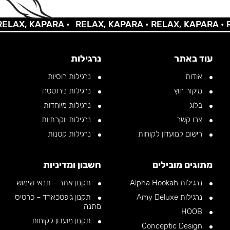
AX, KAPARA •
RELAX, KAPARA •
RELAX, KAPARA •
REL
עוד באתר
נרגילות
אודות
נרגילות רוסיות
מיקור חוץ
נרגילות נירוסטה
בלוג
נרגילות מיוחדות
צרו קשר
נרגילות יוקרתיות
רישום למועדון לקוחות
נרגילות קטנות
מתוגים מובילים
חשבון ומדיניות
נרגילות Alpha Hookah
תקנון אתר – תנאי שימוש
נרגילות Amy Deluxe
תקנון גיפטכארד – כרטיס
מתנה
HOOB
תקנון מועדון לקוחות
Conceptic Design