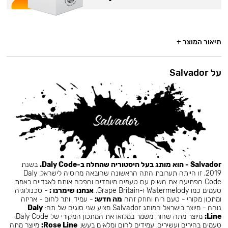
תיאור המוצר +
על Salvador
Salvador - הוא מותג בעל היסטוריה שהחלה ב-Daly Code.
בשנת
2019, זו הייתה תערובת התה הראשונה שהובאה מרוסיה לישראל. Daly
Code הפתיעה את השוק עם טעמים מיוחדים והפכה אותם לאגדיים באמת.
טעמים כמו Watermelody ו-Grape Britain.
אנחנו שימרנו :
- טכנולוגיה
ומתכון מקורי - טעם ריח וחוזק זהה
מה חדש:
- עמיד יותר לחום - אריזה
נוחה - מיוצר בישראל המותג Salvador מציע שני סוגים של תה:
Daly
Line:
מיוצר מתה שחור, משמר במלואו את המתכון המקורי של Daly Code:
טעמים בהירים ועשירים, עמידים לחום ומלאים בעשן.
Rose Line:
מיוצר מתה