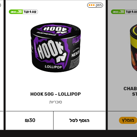
חזק
CHAB
HOOK 50G – LOLLIPOP
S
סוכריות
מומלץ
הוסף לסל
30
₪