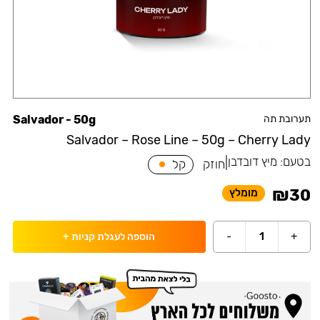
תערובת תה
Salvador - 50g
Salvador – Rose Line – 50g – Cherry Lady
בטעם:
מיץ דובדבן
|
חוזק
קל
₪
30
מומלץ
-
1
+
הוספה לעגלת קניות
+