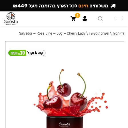
משלוחים
חינם
לכל הארץ בהזמנה מעל ₪449
1
דף הבית
\
תערובת לעישון
\
Salvador — Rose Line — 50g — Cherry Lady