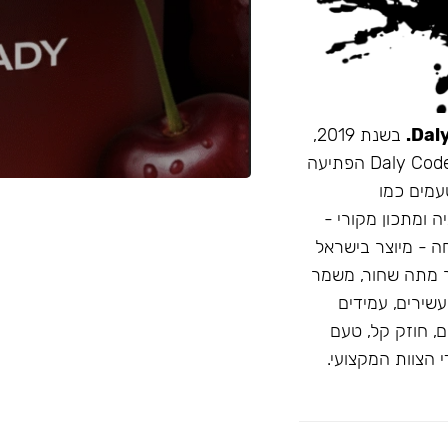
בשנת 2019,
זו הייתה תערובת התה הראשונה שהובאה מרוסיה לישראל. Daly Code הפתיעה
עמים כמו
ה ומתכון מקורי -
חה - מיוצר בישראל
 מתה שחור, משמר
D: טעמים בהירים ועשירים, עמידים
, חוזק קל, טעם
 הצוות המקצועי.