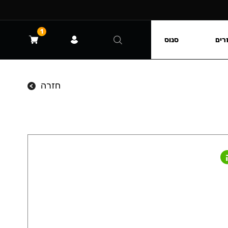
1
רים
סנוס
חזרה