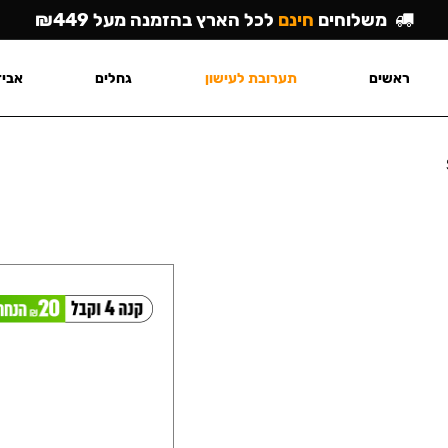
משלוחים
חינם
לכל הארץ בהזמנה מעל ₪449
ראשים
תערובת לעישון
גחלים
אביז