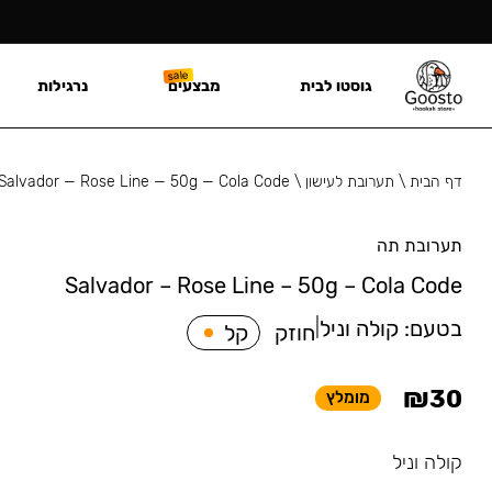
גוסטו לבית
מבצעים
נרגילות
דף הבית
\
תערובת לעישון
\
Salvador — Rose Line — 50g — Cola Code
תערובת תה
Salvador – Rose Line – 50g – Cola Code
בטעם:
קולה וניל
|
חוזק
קל
₪
30
מומלץ
קולה וניל