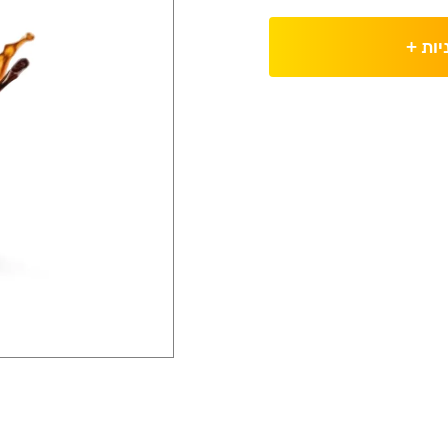
יות
+