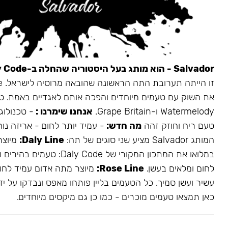
Salvador - הוא מותג בעל היסטוריה שהחלה ב-Daly Code.
את השוק עם טעמים מיוחדים והפכה אותם לאגדיים באמת. ט
Watermelody ו-Grape Britain.
אנחנו שימרנו :
- טכנולוגי
טעם ריח וחוזק זהה
מה חדש:
- עמיד יותר לחום - אריזה נו
המותג Salvador מציע שני סוגים של תה:
Daly Line:
מיוצר
במלואו את המתכון המקורי של aly Code
לחום ומלאים בעשן.
Rose Line:
מיוצר מתה אדום עמיד לחום
עשיר ועשן סמיך. כל הטעמים בליין פותחו מאפס ונבדקו על ידי
כאן תמצאו טעמים מוכרים - כמו כן גם מיקסים מיוחדים.