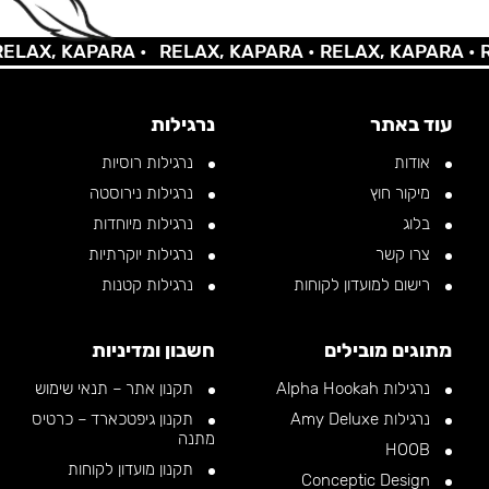
AX, KAPARA •
RELAX, KAPARA •
RELAX, KAPARA •
REL
עוד באתר
נרגילות
אודות
נרגילות רוסיות
מיקור חוץ
נרגילות נירוסטה
בלוג
נרגילות מיוחדות
צרו קשר
נרגילות יוקרתיות
רישום למועדון לקוחות
נרגילות קטנות
מתוגים מובילים
חשבון ומדיניות
נרגילות Alpha Hookah
תקנון אתר – תנאי שימוש
נרגילות Amy Deluxe
תקנון גיפטכארד – כרטיס
מתנה
HOOB
תקנון מועדון לקוחות
Conceptic Design