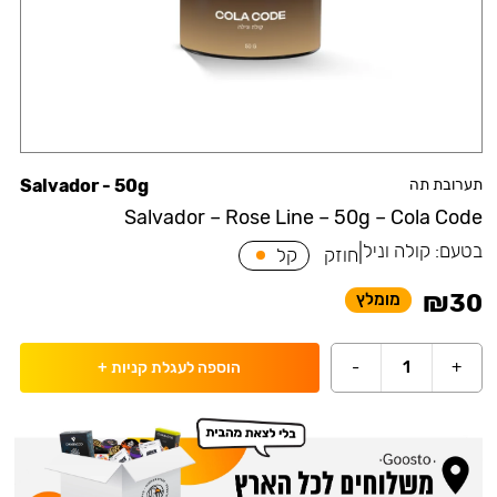
תערובת תה
Salvador - 50g
Salvador – Rose Line – 50g – Cola Code
בטעם:
קולה וניל
|
חוזק
קל
₪
30
מומלץ
-
1
+
הוספה לעגלת קניות
+