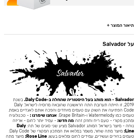
תיאור המוצר +
על Salvador
Salvador - הוא מותג בעל היסטוריה שהחלה ב-Daly Code.
בשנת
2019, זו הייתה תערובת התה הראשונה שהובאה מרוסיה לישראל. Daly
Code הפתיעה את השוק עם טעמים מיוחדים והפכה אותם לאגדיים באמת.
טעמים כמו Watermelody ו-Grape Britain.
אנחנו שימרנו :
- טכנולוגיה
ומתכון מקורי - טעם ריח וחוזק זהה
מה חדש:
- עמיד יותר לחום - אריזה
נוחה - מיוצר בישראל המותג Salvador מציע שני סוגים של תה:
Daly
Line:
מיוצר מתה שחור, משמר במלואו את המתכון המקורי של Daly Code:
טעמים בהירים ועשירים, עמידים לחום ומלאים בעשן.
Rose Line:
מיוצר מתה