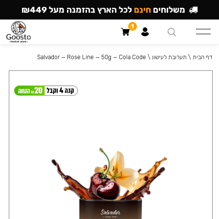
משלוחים
חינם
לכל הארץ בהזמנה מעל ₪449
1
דף הבית
\
תערובת לעישון
\
Salvador — Rose Line — 50g — Cola Code