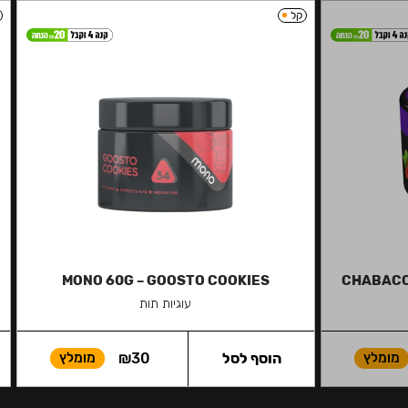
קל
MONO 60G – GOOSTO COOKIES
CHABACC
עוגיות תות
מומלץ
הוסף לסל
30
₪
מומלץ