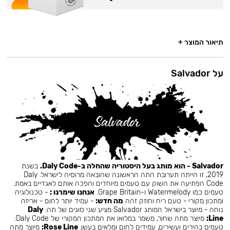
תיאור המוצר +
על Salvador
Salvador - הוא מותג בעל היסטוריה שהחלה ב-Daly Code.
בשנת
2019, זו הייתה תערובת התה הראשונה שהובאה מרוסיה לישראל. Daly
Code הפתיעה את השוק עם טעמים מיוחדים והפכה אותם לאגדיים באמת.
טעמים כמו Watermelody ו-Grape Britain.
אנחנו שימרנו :
- טכנולוגיה
ומתכון מקורי - טעם ריח וחוזק זהה
מה חדש:
- עמיד יותר לחום - אריזה
נוחה - מיוצר בישראל המותג Salvador מציע שני סוגים של תה:
Daly
Line:
מיוצר מתה שחור, משמר במלואו את המתכון המקורי של Daly Code:
טעמים בהירים ועשירים, עמידים לחום ומלאים בעשן.
Rose Line:
מיוצר מתה