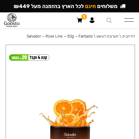
משלוחים
חינם
לכל הארץ בהזמנה מעל ₪449
1
דף הבית
\
תערובת לעישון
\
Salvador — Rose Line — 50g — Fantasty