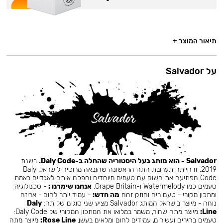
תיאור המוצר +
על Salvador
Salvador - הוא מותג בעל היסטוריה שהחלה ב-Daly Code.
בשנת
2019, זו הייתה תערובת התה הראשונה שהובאה מרוסיה לישראל. Daly
Code הפתיעה את השוק עם טעמים מיוחדים והפכה אותם לאגדיים באמת.
טעמים כמו Watermelody ו-Grape Britain.
אנחנו שימרנו :
- טכנולוגיה
ומתכון מקורי - טעם ריח וחוזק זהה
מה חדש:
- עמיד יותר לחום - אריזה
נוחה - מיוצר בישראל המותג Salvador מציע שני סוגים של תה:
Daly
Line:
מיוצר מתה שחור, משמר במלואו את המתכון המקורי של Daly Code:
טעמים בהירים ועשירים, עמידים לחום ומלאים בעשן.
Rose Line:
מיוצר מתה