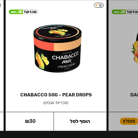
קל
CHABACCO 50G – PEAR DROPS
DA
סוכריות אגסים
מומלץ
הוסף לסל
30
₪