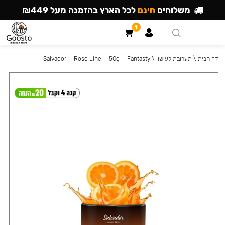
משלוחים
חינם
לכל הארץ בהזמנה מעל ₪449
1
דף הבית
\
תערובת לעישון
\
Salvador — Rose Line — 50g — Fantasty