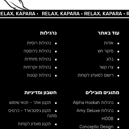
AX, KAPARA •
RELAX, KAPARA •
RELAX, KAPARA •
REL
עוד באתר
נרגילות
אודות
נרגילות רוסיות
מיקור חוץ
נרגילות נירוסטה
בלוג
נרגילות מיוחדות
צרו קשר
נרגילות יוקרתיות
רישום למועדון לקוחות
נרגילות קטנות
מתוגים מובילים
חשבון ומדיניות
נרגילות Alpha Hookah
תקנון אתר – תנאי שימוש
נרגילות Amy Deluxe
תקנון גיפטכארד – כרטיס
מתנה
HOOB
תקנון מועדון לקוחות
Conceptic Design