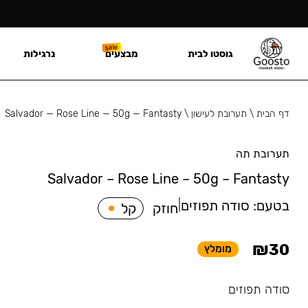
גוסטו לבית
מבצעים
נרגילות
דף הבית
\
תערובת לעישון
\
Salvador — Rose Line — 50g — Fantasty
תערובת תה
Salvador – Rose Line – 50g – Fantasty
בטעם:
סודה תפוזים
|
חוזק
קל
₪
30
מומלץ
סודה תפוזים