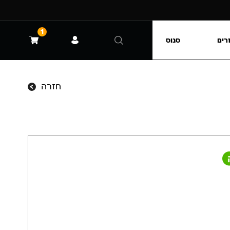
1
רים
סנוס
חזרה