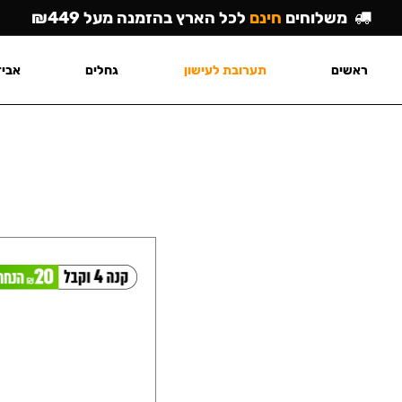
משלוחים
חינם
לכל הארץ בהזמנה מעל ₪449
ראשים
תערובת לעישון
גחלים
אביז