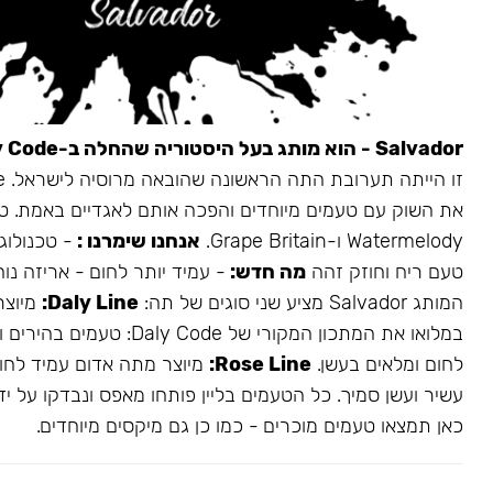
Salvador - הוא מותג בעל היסטוריה שהחלה ב-Daly Code.
את השוק עם טעמים מיוחדים והפכה אותם לאגדיים באמת. ט
Watermelody ו-Grape Britain.
אנחנו שימרנו :
- טכנולוגי
טעם ריח וחוזק זהה
מה חדש:
- עמיד יותר לחום - אריזה נו
המותג Salvador מציע שני סוגים של תה:
Daly Line:
מיוצר
במלואו את המתכון המקורי של aly Code
לחום ומלאים בעשן.
Rose Line:
מיוצר מתה אדום עמיד לחום
עשיר ועשן סמיך. כל הטעמים בליין פותחו מאפס ונבדקו על ידי
כאן תמצאו טעמים מוכרים - כמו כן גם מיקסים מיוחדים.