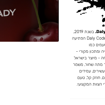
בשנת 2019,
זו הייתה תערובת התה הראשונה שהובאה מרוסיה לישראל. Daly Code הפתיעה
עמים כמו
ה ומתכון מקורי -
חה - מיוצר בישראל
 מתה שחור, משמר
D: טעמים בהירים ועשירים, עמידים
, חוזק קל, טעם
 הצוות המקצועי.