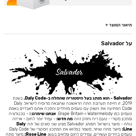
תיאור המוצר +
על Salvador
Salvador - הוא מותג בעל היסטוריה שהחלה ב-Daly Code.
בשנת
2019, זו הייתה תערובת התה הראשונה שהובאה מרוסיה לישראל. Daly
Code הפתיעה את השוק עם טעמים מיוחדים והפכה אותם לאגדיים באמת.
טעמים כמו Watermelody ו-Grape Britain.
אנחנו שימרנו :
- טכנולוגיה
ומתכון מקורי - טעם ריח וחוזק זהה
מה חדש:
- עמיד יותר לחום - אריזה
נוחה - מיוצר בישראל המותג Salvador מציע שני סוגים של תה:
Daly
Line:
מיוצר מתה שחור, משמר במלואו את המתכון המקורי של Daly Code:
טעמים בהירים ועשירים, עמידים לחום ומלאים בעשן.
Rose Line:
מיוצר מתה