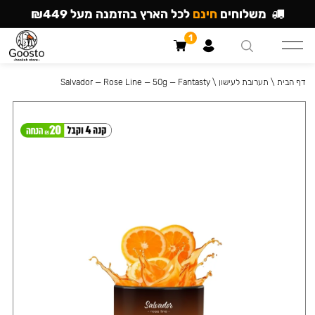
משלוחים
חינם
לכל הארץ בהזמנה מעל ₪449
1
דף הבית
\
תערובת לעישון
\
Salvador — Rose Line — 50g — Fantasty