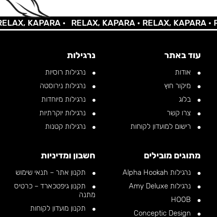
AX, KAPARA •
RELAX, KAPARA •
RELAX, KAPARA •
REL
עוד באתר
נרגילות
אודות
נרגילות רוסיות
מיקור חוץ
נרגילות נירוסטה
בלוג
נרגילות מיוחדות
צרו קשר
נרגילות יוקרתיות
רישום למועדון לקוחות
נרגילות קטנות
מתוגים מובילים
חשבון ומדיניות
נרגילות Alpha Hookah
תקנון אתר – תנאי שימוש
נרגילות Amy Deluxe
תקנון גיפטכארד – כרטיס
מתנה
HOOB
תקנון מועדון לקוחות
Conceptic Design