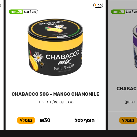
קל
CHABACC
CHABACCO 50G – MANGO CHAMOMILE
קרטון)
מנגו, קמומיל, תה ירוק
מומלץ
הוסף לסל
30
₪
מומלץ