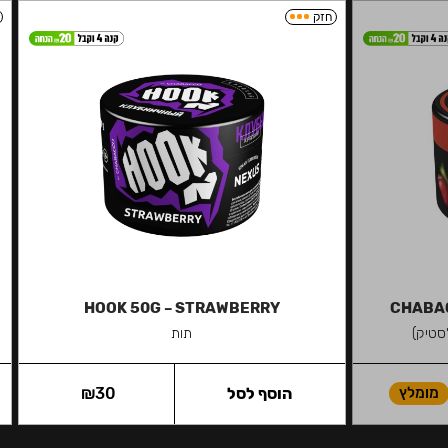
חזק
HOOK 50G – STRAWBERRY
CHABAC
סטיק)
תות
מומלץ
הוסף לסל
30
₪