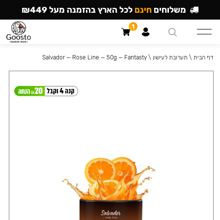
משלוחים
חינם
לכל הארץ בהזמנה מעל ₪449
1
דף הבית
\
תערובת לעישון
\
Salvador — Rose Line — 50g — Fantasty