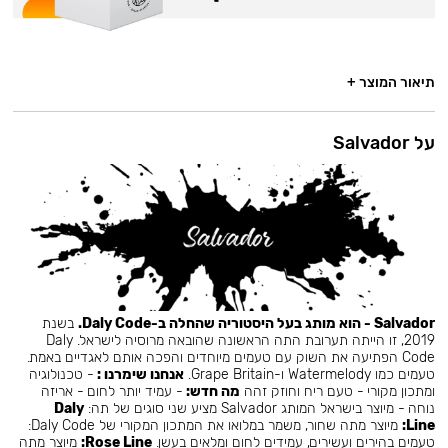
תיאור המוצר +
על Salvador
Salvador - הוא מותג בעל היסטוריה שהחלה ב-Daly Code.
בשנת
2019, זו הייתה תערובת התה הראשונה שהובאה מרוסיה לישראל. Daly
Code הפתיעה את השוק עם טעמים מיוחדים והפכה אותם לאגדיים באמת.
טעמים כמו Watermelody ו-Grape Britain.
אנחנו שימרנו :
- טכנולוגיה
ומתכון מקורי - טעם ריח וחוזק זהה
מה חדש:
- עמיד יותר לחום - אריזה
נוחה - מיוצר בישראל המותג Salvador מציע שני סוגים של תה:
Daly
Line:
מיוצר מתה שחור, משמר במלואו את המתכון המקורי של Daly Code:
טעמים בהירים ועשירים, עמידים לחום ומלאים בעשן.
Rose Line:
מיוצר מתה