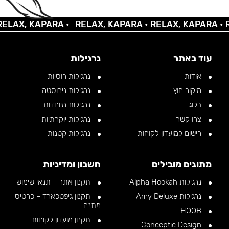
AX, KAPARA •
RELAX, KAPARA •
RELAX, KAPARA •
REL
עוד באתר
נרגילות
אודות
נרגילות רוסיות
מיקור חוץ
נרגילות נירוסטה
בלוג
נרגילות מיוחדות
צרו קשר
נרגילות יוקרתיות
רישום למועדון לקוחות
נרגילות קטנות
מתוגים מובילים
חשבון ומדיניות
נרגילות Alpha Hookah
תקנון אתר – תנאי שימוש
נרגילות Amy Deluxe
תקנון גיפטכארד – כרטיס
מתנה
HOOB
תקנון מועדון לקוחות
Conceptic Design