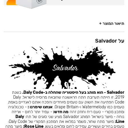
תיאור המוצר +
על Salvador
Salvador - הוא מותג בעל היסטוריה שהחלה ב-Daly Code.
בשנת
2019, זו הייתה תערובת התה הראשונה שהובאה מרוסיה לישראל. Daly
Code הפתיעה את השוק עם טעמים מיוחדים והפכה אותם לאגדיים באמת.
טעמים כמו Watermelody ו-Grape Britain.
אנחנו שימרנו :
- טכנולוגיה
ומתכון מקורי - טעם ריח וחוזק זהה
מה חדש:
- עמיד יותר לחום - אריזה
נוחה - מיוצר בישראל המותג Salvador מציע שני סוגים של תה:
Daly
Line:
מיוצר מתה שחור, משמר במלואו את המתכון המקורי של Daly Code:
טעמים בהירים ועשירים, עמידים לחום ומלאים בעשן.
Rose Line:
מיוצר מתה