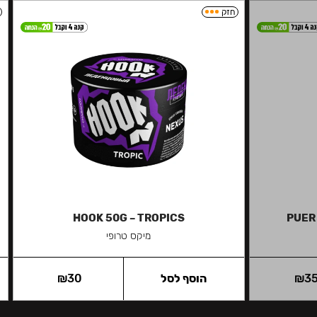
חזק
HOOK 50G – TROPICS
PUER
מיקס טרופי
3
₪
הוסף לסל
30
₪