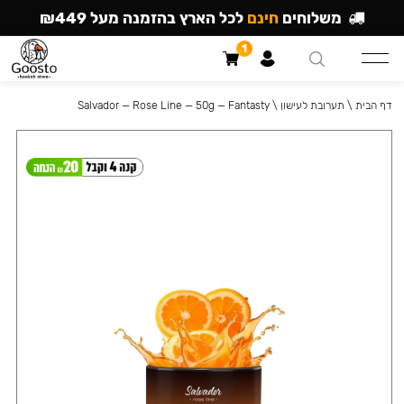
משלוחים
חינם
לכל הארץ בהזמנה מעל ₪449
1
דף הבית
\
תערובת לעישון
\
Salvador — Rose Line — 50g — Fantasty