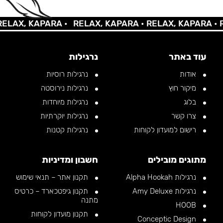
AX, KAPARA •
RELAX, KAPARA •
RELAX, KAPARA •
REL
עוד באתר
נרגילות
אודות
נרגילות רוסיות
מיקור חוץ
נרגילות נירוסטה
בלוג
נרגילות מיוחדות
צרו קשר
נרגילות יוקרתיות
רישום למועדון לקוחות
נרגילות קטנות
מתוגים מובילים
חשבון ומדיניות
נרגילות Alpha Hookah
תקנון אתר – תנאי שימוש
נרגילות Amy Deluxe
תקנון גיפטכארד – כרטיס
מתנה
HOOB
תקנון מועדון לקוחות
Conceptic Design